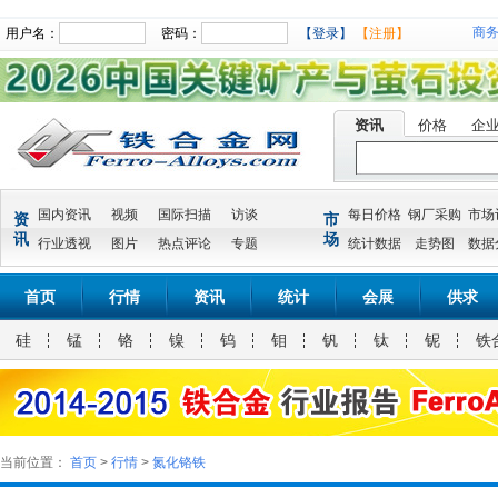
商
用户名：
密码：
【登录】
【注册】
资讯
价格
企
国内资讯
视频
国际扫描
访谈
每日价格
钢厂采购
市场
资
市
讯
场
行业透视
图片
热点评论
专题
统计数据
走势图
数据
首页
行情
资讯
统计
会展
供求
硅
锰
铬
镍
钨
钼
钒
钛
铌
铁
当前位置：
首页
>
行情
>
氮化铬铁