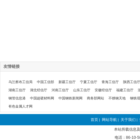
友情链接
乌兰察布工信局
中国工信部
新疆工信厅
宁夏工信厅
青海工信厅
陕西工信
湖南工信厅
湖北经信厅
河南工信厅
山东工信厅
安徽经信厅
福建工信厅
钢管信息港
中国超硬材料网
中国钢铁新闻网
商务部网站
不锈钢天地
钢铁
有色金属人才网
首页
网站导航
关于我们
|
|
|
本站所载信息及
电话：86-10-5