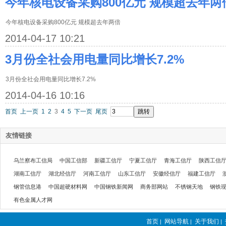
今年核电设备采购800亿元 规模超去年两
今年核电设备采购800亿元 规模超去年两倍
2014-04-17 10:21
3月份全社会用电量同比增长7.2%
3月份全社会用电量同比增长7.2%
2014-04-16 10:16
首页
上一页
1
2
3
4
5
下一页
尾页
友情链接
乌兰察布工信局
中国工信部
新疆工信厅
宁夏工信厅
青海工信厅
陕西工信
湖南工信厅
湖北经信厅
河南工信厅
山东工信厅
安徽经信厅
福建工信厅
钢管信息港
中国超硬材料网
中国钢铁新闻网
商务部网站
不锈钢天地
钢铁
有色金属人才网
首页
网站导航
关于我们
|
|
|