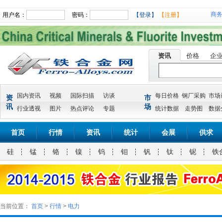
商
用户名：
密码：
【登录】
【注册】
资讯
价格
企
国内资讯
视频
国际扫描
访谈
每日价格
钢厂采购
市场
资
市
讯
场
行业透视
图片
热点评论
专题
统计数据
走势图
数据
首页
行情
资讯
统计
会展
供求
硅
锰
铬
镍
钨
钼
钒
钛
铌
铁
当前位置：
首页
>
行情
>
电力