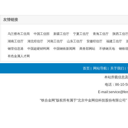
友情链接
乌兰察布工信局
中国工信部
新疆工信厅
宁夏工信厅
青海工信厅
陕西工信
湖南工信厅
湖北经信厅
河南工信厅
山东工信厅
安徽经信厅
福建工信厅
钢管信息港
中国超硬材料网
中国钢铁新闻网
商务部网站
不锈钢天地
钢铁
有色金属人才网
首页
网站导航
关于我们
|
|
|
本站所载信息及
电话：86-10-5
E-mail:service@fer
“铁合金网”版权所有属于“北京中金网信科技股份有限公司” 