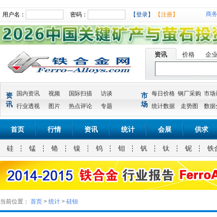
商
用户名：
密码：
【登录】
【注册】
资讯
价格
企
国内资讯
视频
国际扫描
访谈
每日价格
钢厂采购
市场
资
市
讯
场
行业透视
图片
热点评论
专题
统计数据
走势图
数据
首页
行情
资讯
统计
会展
供求
硅
锰
铬
镍
钨
钼
钒
钛
铌
铁
当前位置：
首页
>
统计
>
硅钡