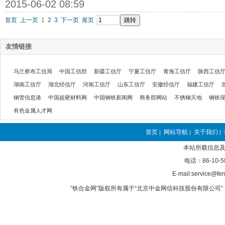
2015-06-02 08:59
首页
上一页
1
2
3
下一页
尾页
友情链接
乌兰察布工信局
中国工信部
新疆工信厅
宁夏工信厅
青海工信厅
陕西工信
湖南工信厅
湖北经信厅
河南工信厅
山东工信厅
安徽经信厅
福建工信厅
钢管信息港
中国超硬材料网
中国钢铁新闻网
商务部网站
不锈钢天地
钢铁
有色金属人才网
首页
网站导航
关于我们
|
|
|
本站所载信息及
电话：86-10-5
E-mail:service@fer
“铁合金网”版权所有属于“北京中金网信科技股份有限公司” 