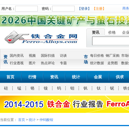
商
用户名：
密码：
【登录】
【注册】
资讯
价格
企
国内资讯
视频
国际扫描
访谈
每日价格
钢厂采购
市场
资
市
讯
场
行业透视
图片
热点评论
专题
统计数据
走势图
数据
首页
行情
资讯
统计
会展
供求
硅
锰
铬
镍
钨
钼
钒
钛
铌
铁
当前位置：
首页
>
统计
>
仲钨酸铵