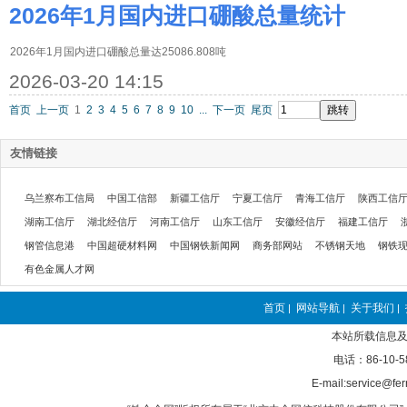
2026年1月国内进口硼酸总量统计
2026年1月国内进口硼酸总量达25086.808吨
2026-03-20 14:15
首页
上一页
1
2
3
4
5
6
7
8
9
10
...
下一页
尾页
友情链接
乌兰察布工信局
中国工信部
新疆工信厅
宁夏工信厅
青海工信厅
陕西工信
湖南工信厅
湖北经信厅
河南工信厅
山东工信厅
安徽经信厅
福建工信厅
钢管信息港
中国超硬材料网
中国钢铁新闻网
商务部网站
不锈钢天地
钢铁
有色金属人才网
首页
网站导航
关于我们
|
|
|
本站所载信息及
电话：86-10-5
E-mail:service@fer