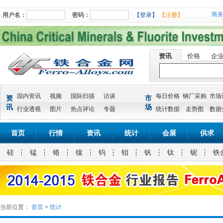
商
用户名：
密码：
【登录】
【注册】
资讯
价格
企
国内资讯
视频
国际扫描
访谈
每日价格
钢厂采购
市场
资
市
讯
场
行业透视
图片
热点评论
专题
统计数据
走势图
数据
首页
行情
资讯
统计
会展
供求
硅
锰
铬
镍
钨
钼
钒
钛
铌
铁
当前位置：
首页
>
统计