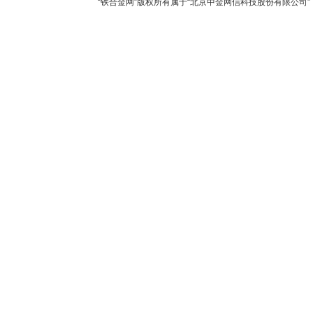
“铁合金网”版权所有属于“北京中金网信科技股份有限公司” 