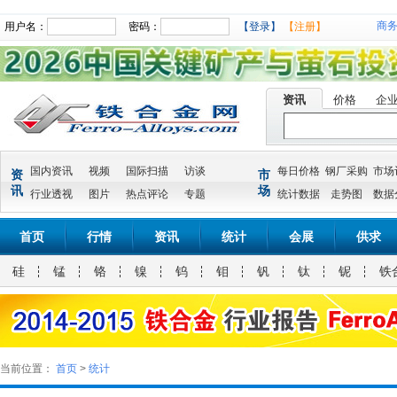
商
用户名：
密码：
【登录】
【注册】
资讯
价格
企
国内资讯
视频
国际扫描
访谈
每日价格
钢厂采购
市场
资
市
讯
场
行业透视
图片
热点评论
专题
统计数据
走势图
数据
首页
行情
资讯
统计
会展
供求
硅
锰
铬
镍
钨
钼
钒
钛
铌
铁
当前位置：
首页
>
统计