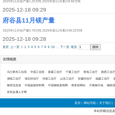
2025年11月份产量1.25万吨 2025年前11月累计8.66万吨
2025-12-18 09:29
府谷县11月镁产量
2025年11月份产量5.78万吨 2025年前11月累计49.20万吨
2025-12-18 09:28
首页
上一页
1
2
3
4
5
6
7
8
9
10
...
下一页
尾页
友情链接
乌兰察布工信局
中国工信部
新疆工信厅
宁夏工信厅
青海工信厅
陕西工信
湖南工信厅
湖北经信厅
河南工信厅
山东工信厅
安徽经信厅
福建工信厅
钢管信息港
中国超硬材料网
中国钢铁新闻网
商务部网站
不锈钢天地
钢铁
有色金属人才网
首页
网站导航
关于我们
|
|
|
本站所载信息及