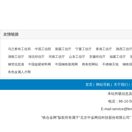
友情链接
乌兰察布工信局
中国工信部
新疆工信厅
宁夏工信厅
青海工信厅
陕西工信
湖南工信厅
湖北经信厅
河南工信厅
山东工信厅
安徽经信厅
福建工信厅
钢管信息港
中国超硬材料网
中国钢铁新闻网
商务部网站
不锈钢天地
钢铁
有色金属人才网
首页
网站导航
关于我们
|
|
|
本站所载信息及
电话：86-10-5
E-mail:service@fer
“铁合金网”版权所有属于“北京中金网信科技股份有限公司” 