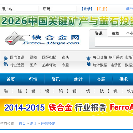
商
用户名：
密码：
【登录】
【注册】
资讯
价格
企
国内资讯
视频
国际扫描
访谈
每日价格
钢厂采购
市场
资
市
讯
场
行业透视
图片
热点评论
专题
统计数据
走势图
数据
首页
行情
资讯
统计
会展
供求
硅
锰
铬
镍
钨
钼
钒
钛
铌
铁
当前位置：
首页
>
统计
>
仲钨酸铵