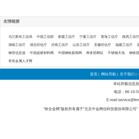
友情链接
乌兰察布工信局
中国工信部
新疆工信厅
宁夏工信厅
青海工信厅
陕西工信
湖南工信厅
湖北经信厅
河南工信厅
山东工信厅
安徽经信厅
福建工信厅
钢管信息港
中国超硬材料网
中国钢铁新闻网
商务部网站
不锈钢天地
钢铁
有色金属人才网
首页
网站导航
关于我们
|
|
|
本站所载信息及
电话：86-10-5
E-mail:service@fer
“铁合金网”版权所有属于“北京中金网信科技股份有限公司” 