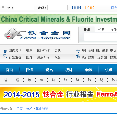
商
用户名：
密码：
【登录】
【注册】
资讯
价格
企
国内资讯
视频
国际扫描
访谈
每日价格
钢厂采购
市场
资
市
讯
场
行业透视
图片
热点评论
专题
统计数据
走势图
数据
首页
行情
资讯
统计
会展
供求
硅
锰
铬
镍
钨
钼
钒
钛
铌
铁
当前位置：
首页
>
技术
>
氮化铬铁