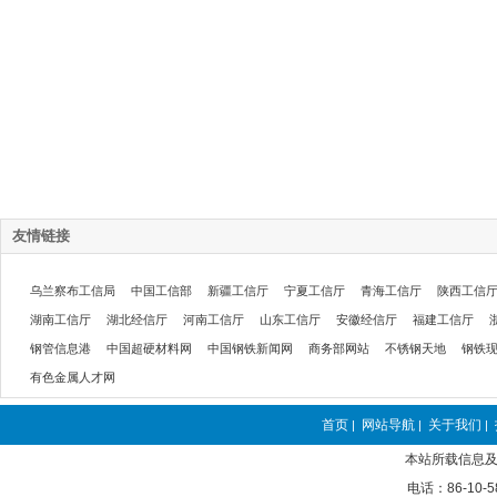
友情链接
乌兰察布工信局
中国工信部
新疆工信厅
宁夏工信厅
青海工信厅
陕西工信
湖南工信厅
湖北经信厅
河南工信厅
山东工信厅
安徽经信厅
福建工信厅
钢管信息港
中国超硬材料网
中国钢铁新闻网
商务部网站
不锈钢天地
钢铁
有色金属人才网
首页
网站导航
关于我们
|
|
|
本站所载信息及
电话：86-10-5