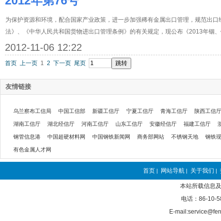
2012年第76号
为保护资源和环境，配合国家产业政策，进一步加强稀有金属出口管理，规范出口
法》、《中华人民共和国货物进出口管理条例》的有关规定，现公布《2013年铟
2012-11-06 12:22
首页
上一页
1
2
下一页
尾页
友情链接
乌兰察布工信局
中国工信部
新疆工信厅
宁夏工信厅
青海工信厅
陕西工信
湖南工信厅
湖北经信厅
河南工信厅
山东工信厅
安徽经信厅
福建工信厅
钢管信息港
中国超硬材料网
中国钢铁新闻网
商务部网站
不锈钢天地
钢铁
有色金属人才网
首页
网站导航
关于我们
|
|
|
本站所载信息及
电话：86-10-5
E-mail:service@fer