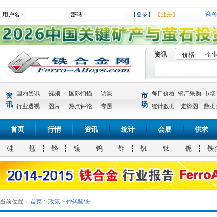
商
用户名：
密码：
【登录】
【注册】
资讯
价格
企
国内资讯
视频
国际扫描
访谈
每日价格
钢厂采购
市场
资
市
讯
场
行业透视
图片
热点评论
专题
统计数据
走势图
数据
首页
行情
资讯
统计
会展
供求
硅
锰
铬
镍
钨
钼
钒
钛
铌
铁
当前位置：
首页
>
政策
>
仲钨酸铵