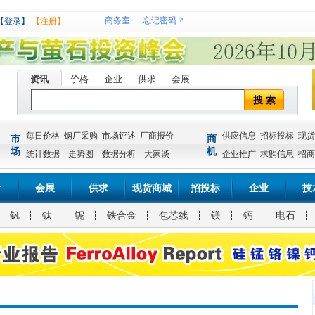
商务室
忘记密码？
【登录】
【注册】
资讯
价格
企业
供求
会展
搜 索
每日价格
钢厂采购
市场评述
厂商报价
供应信息
招标投标
现货
市
商
场
机
统计数据
走势图
数据分析
大家谈
企业推广
求购信息
招商
计
会展
供求
现货商城
招投标
企业
技
钒
钛
铌
铁合金
包芯线
镁
钙
电石