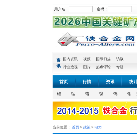
用户名：
密码：
国内资讯
视频
国际扫描
访谈
资
讯
行业透视
图片
热点评论
专题
首页
行情
资讯
统
硅
锰
铬
镍
钨
钼
当前位置：
首页
>
政策
>
电力