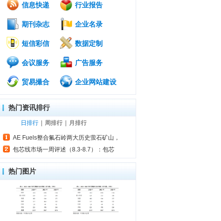
信息快递
行业报告
期刊杂志
企业名录
短信彩信
数据定制
会议服务
广告服务
贸易撮合
企业网站建设
热门资讯排行
日排行
|
周排行
|
月排行
AE Fuels整合氟石岭两大历史萤石矿山，
包芯线市场一周评述（8.3-8.7）：包芯
热门图片