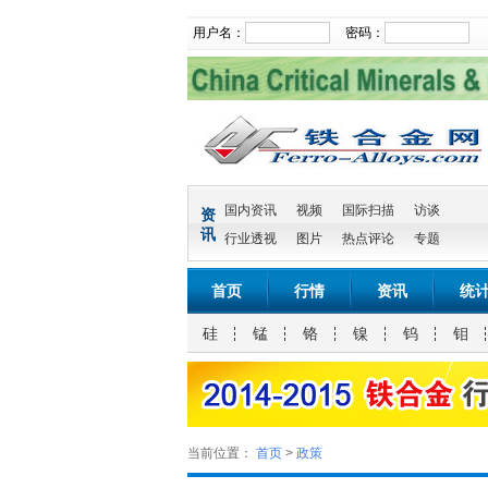
用户名：
密码：
国内资讯
视频
国际扫描
访谈
资
讯
行业透视
图片
热点评论
专题
首页
行情
资讯
统
硅
锰
铬
镍
钨
钼
当前位置：
首页
>
政策