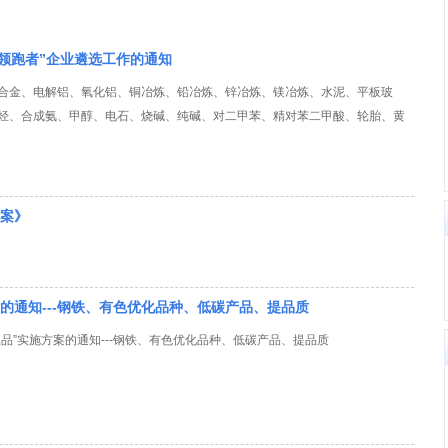
“领跑者”企业遴选工作的通知
合金、电解铝、氧化铝、铜冶炼、铅冶炼、锌冶炼、镁冶炼、水泥、平板玻
烃、合成氨、甲醇、电石、烧碱、纯碱、对二甲苯、精对苯二甲酸、轮胎、黄
方案》
的通知---钢铁、有色优化品种、低碳产品、提品质
品”实施方案的通知---钢铁、有色优化品种、低碳产品、提品质