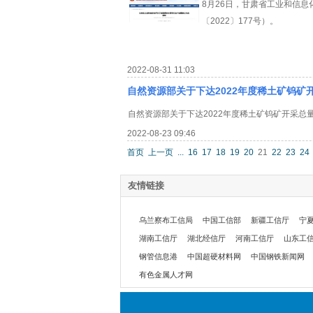
8月26日，甘肃省工业和信
〔2022〕177号）。
2022-08-31 11:03
自然资源部关于下达2022年度稀土矿钨矿
自然资源部关于下达2022年度稀土矿钨矿开采总
2022-08-23 09:46
首页
上一页
...
16
17
18
19
20
21
22
23
24
友情链接
乌兰察布工信局
中国工信部
新疆工信厅
宁
湖南工信厅
湖北经信厅
河南工信厅
山东工
钢管信息港
中国超硬材料网
中国钢铁新闻网
有色金属人才网