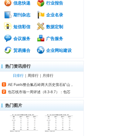
信息快递
行业报告
期刊杂志
企业名录
短信彩信
数据定制
会议服务
广告服务
贸易撮合
企业网站建设
热门资讯排行
日排行
|
周排行
|
月排行
AE Fuels整合氟石岭两大历史萤石矿山，
包芯线市场一周评述（8.3-8.7）：包芯
热门图片