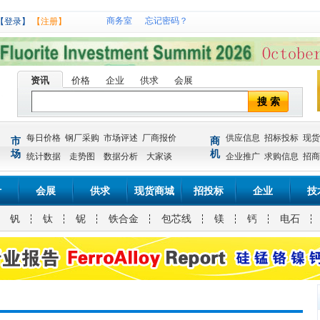
商务室
忘记密码？
【登录】
【注册】
资讯
价格
企业
供求
会展
搜 索
每日价格
钢厂采购
市场评述
厂商报价
供应信息
招标投标
现货
市
商
场
机
统计数据
走势图
数据分析
大家谈
企业推广
求购信息
招商
计
会展
供求
现货商城
招投标
企业
技
钒
钛
铌
铁合金
包芯线
镁
钙
电石