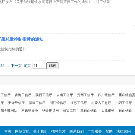
息化厅发布《关于加强钢铁水泥等行业产能置换工作的通知》（甘工信发
开采总量控制指标的通知
量控制指标的通知
25
...
下一页
尾页
夏工信厅
青海工信厅
陕西工信厅
云南工信厅
贵州工信厅
四川经信厅
重庆经信
信厅
安徽经信厅
福建工信厅
浙江经信厅
江苏工信厅
内蒙古工息厅
山西工信厅
商务部网站
不锈钢天地
钢铁现货网
桥梁工程
马鞍山钢铁
太原钢铁
鞍山钢铁
首页
网站导航
关于我们
招聘英才
联系我们
广告服务
帮助
法律顾问
|
|
|
|
|
|
|