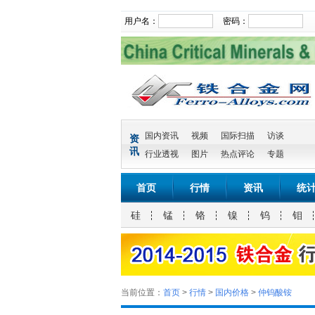
用户名：
密码：
国内资讯
视频
国际扫描
访谈
资
讯
行业透视
图片
热点评论
专题
首页
行情
资讯
统
硅
锰
铬
镍
钨
钼
当前位置：
首页
>
行情
>
国内价格
>
仲钨酸铵