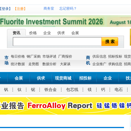
商务室
忘记密码？
【登录】
【注册】
资讯
价格
企业
供求
会展
搜 索
每日价格
钢厂采购
市场评述
厂商报价
供应信息
招标投标
现货
市
商
场
机
统计数据
走势图
数据分析
大家谈
企业推广
求购信息
招商
计
会展
供求
现货商城
招投标
企业
技
钒
钛
铌
铁合金
包芯线
镁
钙
电石