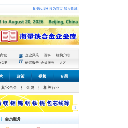
ENGLISH
设为首页
加入收藏
商城
企业风采
百科
机构介绍
展
厅
代理
研究报告
会员服务
人才
术
政策
视频
专题
其它合金
金属
相关行业
1
会员服务