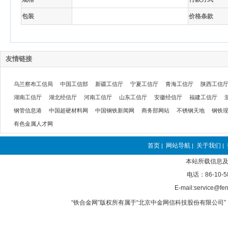
包装
价格条款
友情链接
乌兰察布工信局
中国工信部
新疆工信厅
宁夏工信厅
青海工信厅
陕西工信
湖南工信厅
湖北经信厅
河南工信厅
山东工信厅
安徽经信厅
福建工信厅
钢管信息港
中国超硬材料网
中国钢铁新闻网
商务部网站
不锈钢天地
钢铁
有色金属人才网
首页
网站导航
关于我们
|
|
|
本站所载信息及
电话：86-10-5
E-mail:service@fer
“铁合金网”版权所有属于“北京中金网信科技股份有限公司” 