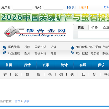
商
用户名：
密码：
【登录】
【注册】
资讯
价格
企
国内资讯
视频
国际扫描
访谈
每日价格
钢厂采购
市场
资
市
讯
场
行业透视
图片
热点评论
专题
统计数据
走势图
数据
首页
行情
资讯
统计
会展
供求
硅
锰
铬
镍
钨
钼
钒
钛
铌
铁
当前位置：
首页
>
供求