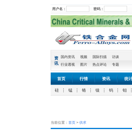
用户名：
密码：
国内资讯
视频
国际扫描
访谈
资
讯
行业透视
图片
热点评论
专题
首页
行情
资讯
统
硅
锰
铬
镍
钨
钼
当前位置：
首页
>
供求