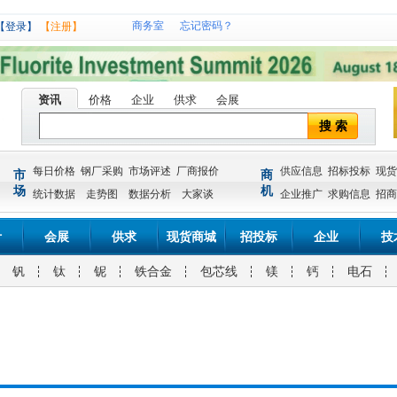
商务室
忘记密码？
【登录】
【注册】
资讯
价格
企业
供求
会展
搜 索
每日价格
钢厂采购
市场评述
厂商报价
供应信息
招标投标
现货
市
商
场
机
统计数据
走势图
数据分析
大家谈
企业推广
求购信息
招商
计
会展
供求
现货商城
招投标
企业
技
钒
钛
铌
铁合金
包芯线
镁
钙
电石