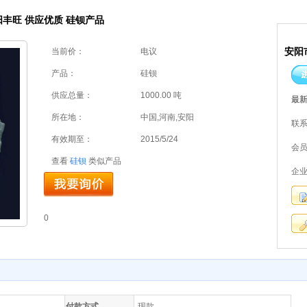
阳丰旺 供应优质 硅钡产品
安阳
当前价：
电议
产品：
硅钡
供应总量：
1000.00 吨
最
所在地：
中国,河南,安阳
联
有效期至：
2015/5/24
会
查看
硅钡
类似产品
企
0
付款方式
现款