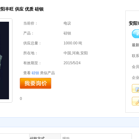
阳丰旺 供应 优质 硅钡
安阳
当前价：
电议
产品：
硅钡
供应总量：
1000.00 吨
最
所在地：
中国,河南,安阳
联
有效期至：
2015/5/24
会
查看
硅钡
类似产品
企
0
付款方式
现款