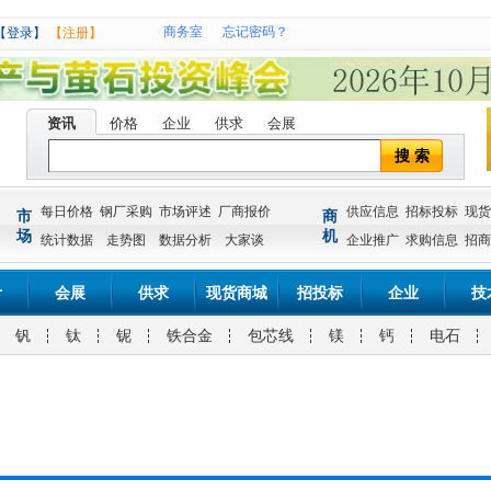
商务室
忘记密码？
【登录】
【注册】
资讯
价格
企业
供求
会展
搜 索
每日价格
钢厂采购
市场评述
厂商报价
供应信息
招标投标
现货
市
商
场
机
统计数据
走势图
数据分析
大家谈
企业推广
求购信息
招商
计
会展
供求
现货商城
招投标
企业
技
钒
钛
铌
铁合金
包芯线
镁
钙
电石