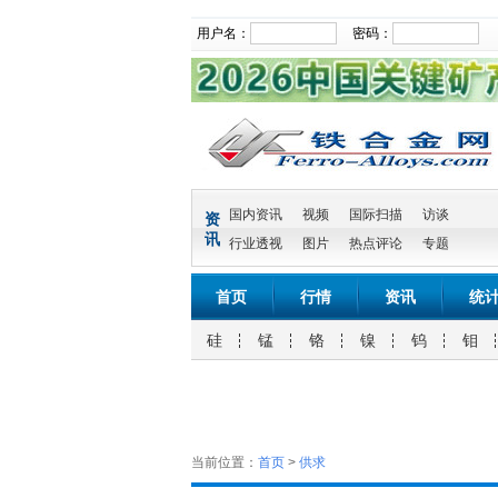
用户名：
密码：
国内资讯
视频
国际扫描
访谈
资
讯
行业透视
图片
热点评论
专题
首页
行情
资讯
统
硅
锰
铬
镍
钨
钼
当前位置：
首页
>
供求