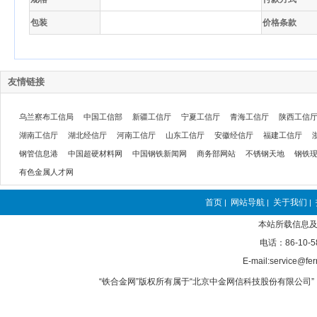
包装
价格条款
友情链接
乌兰察布工信局
中国工信部
新疆工信厅
宁夏工信厅
青海工信厅
陕西工信
湖南工信厅
湖北经信厅
河南工信厅
山东工信厅
安徽经信厅
福建工信厅
钢管信息港
中国超硬材料网
中国钢铁新闻网
商务部网站
不锈钢天地
钢铁
有色金属人才网
首页
网站导航
关于我们
|
|
|
本站所载信息及
电话：86-10-5
E-mail:service@fer
“铁合金网”版权所有属于“北京中金网信科技股份有限公司” 