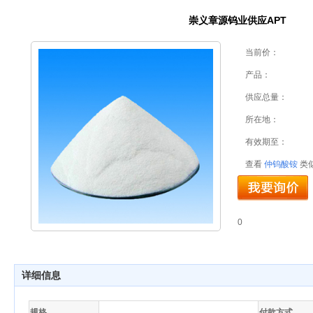
崇义章源钨业供应APT
当前价：
产品：
供应总量：
所在地：
有效期至：
查看
仲钨酸铵
类
0
详细信息
规格
付款方式