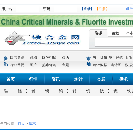
商
用户名：
密码：
【登录】
【注册】
资讯
价格
企
国内资讯
视频
国际扫描
访谈
每日价格
钢厂采购
市场
资
市
讯
场
行业透视
图片
热点评论
专题
统计数据
走势图
数据
首页
行情
资讯
统计
会展
供求
硅
锰
铬
镍
钨
钼
钒
钛
铌
铁
当前位置：
首页
>
供求