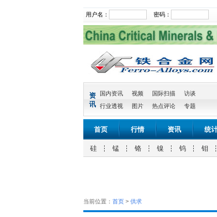
用户名：
密码：
国内资讯
视频
国际扫描
访谈
资
讯
行业透视
图片
热点评论
专题
首页
行情
资讯
统
硅
锰
铬
镍
钨
钼
当前位置：
首页
>
供求