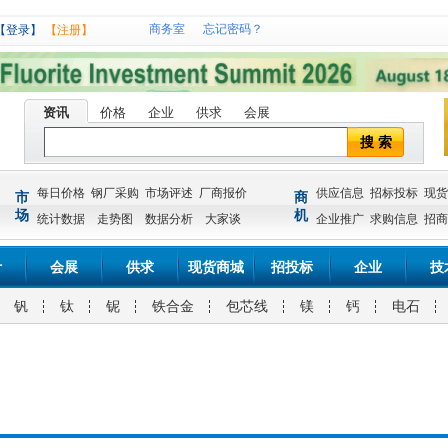
商务室
忘记密码？
【登录】
【注册】
资讯
价格
企业
供求
会展
搜 索
每日价格
钢厂采购
市场评述
厂商报价
供应信息
招标投标
现货
市
商
场
机
统计数据
走势图
数据分析
大家谈
企业推广
求购信息
招商
计
会展
供求
现货商城
招投标
企业
技
钒
钛
铌
铁合金
包芯线
镁
钙
电石