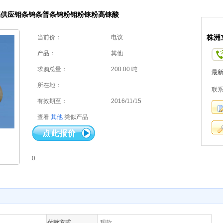
属供应钼条钨条普条钨粉钼粉铼粉高铼酸
株洲
当前价：
电议
产品：
其他
求购总量：
200.00 吨
最
所在地：
联
有效期至：
2016/11/15
查看
其他
类似产品
0
付款方式
现款