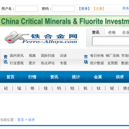
商
用户名：
密码：
【登录】
【注册】
资讯
价格
企
国内资讯
视频
国际扫描
访谈
每日价格
钢厂采购
市场
资
市
讯
场
行业透视
图片
热点评论
专题
统计数据
走势图
数据
首页
行情
资讯
统计
会展
供求
硅
锰
铬
镍
钨
钼
钒
钛
铌
铁
当前位置：
首页
>
供求