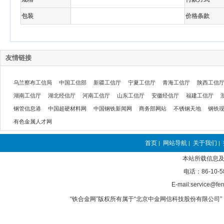
包装
价格条款
友情链接
乌兰察布工信局
中国工信部
新疆工信厅
宁夏工信厅
青海工信厅
陕西工信
湖南工信厅
湖北经信厅
河南工信厅
山东工信厅
安徽经信厅
福建工信厅
钢管信息港
中国超硬材料网
中国钢铁新闻网
商务部网站
不锈钢天地
钢铁
有色金属人才网
首页
网站导航
关于我们
|
|
|
本站所载信息及
电话：86-10-5
E-mail:service@fer
“铁合金网”版权所有属于“北京中金网信科技股份有限公司” 