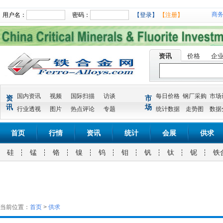
商
用户名：
密码：
【登录】
【注册】
资讯
价格
企
国内资讯
视频
国际扫描
访谈
每日价格
钢厂采购
市场
资
市
讯
场
行业透视
图片
热点评论
专题
统计数据
走势图
数据
首页
行情
资讯
统计
会展
供求
硅
锰
铬
镍
钨
钼
钒
钛
铌
铁
当前位置：
首页
>
供求