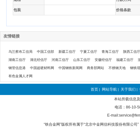
包装
价格条款
友情链接
乌兰察布工信局
中国工信部
新疆工信厅
宁夏工信厅
青海工信厅
陕西工信
湖南工信厅
湖北经信厅
河南工信厅
山东工信厅
安徽经信厅
福建工信厅
钢管信息港
中国超硬材料网
中国钢铁新闻网
商务部网站
不锈钢天地
钢铁
有色金属人才网
首页
网站导航
关于我们
|
|
|
本站所载信息及
电话：86-10-5
E-mail:service@fer
“铁合金网”版权所有属于“北京中金网信科技股份有限公司” 