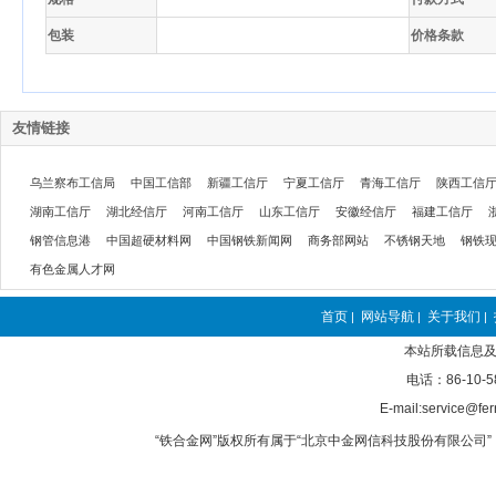
包装
价格条款
友情链接
乌兰察布工信局
中国工信部
新疆工信厅
宁夏工信厅
青海工信厅
陕西工信
湖南工信厅
湖北经信厅
河南工信厅
山东工信厅
安徽经信厅
福建工信厅
钢管信息港
中国超硬材料网
中国钢铁新闻网
商务部网站
不锈钢天地
钢铁
有色金属人才网
首页
网站导航
关于我们
|
|
|
本站所载信息及
电话：86-10-5
E-mail:service@fer
“铁合金网”版权所有属于“北京中金网信科技股份有限公司” 