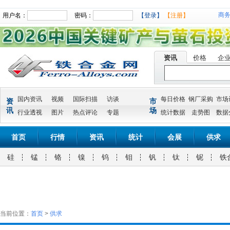
商
用户名：
密码：
【登录】
【注册】
资讯
价格
企
国内资讯
视频
国际扫描
访谈
每日价格
钢厂采购
市场
资
市
讯
场
行业透视
图片
热点评论
专题
统计数据
走势图
数据
首页
行情
资讯
统计
会展
供求
硅
锰
铬
镍
钨
钼
钒
钛
铌
铁
当前位置：
首页
>
供求