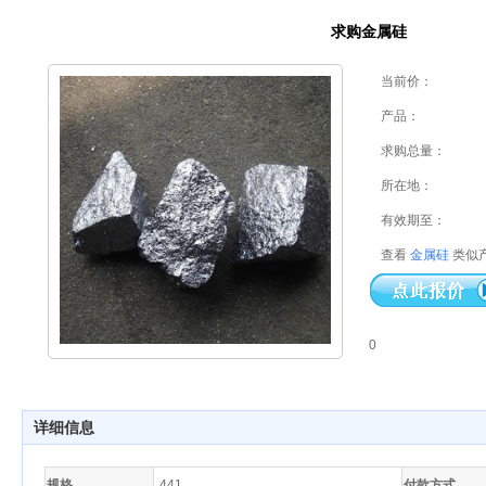
求购金属硅
当前价：
产品：
求购总量：
所在地：
有效期至：
查看
金属硅
类似
0
详细信息
规格
441
付款方式