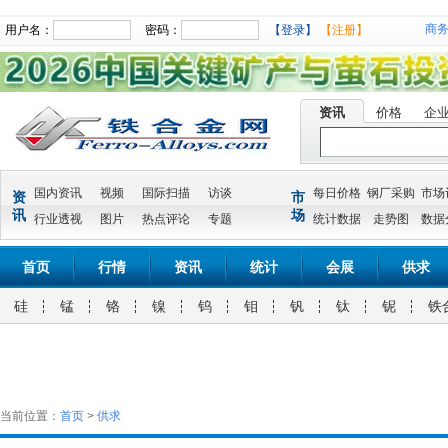
商
用户名：
密码：
【登录】
【注册】
资讯
价格
企
国内资讯
视频
国际扫描
访谈
每日价格
钢厂采购
市场
资
市
讯
场
行业透视
图片
热点评论
专题
统计数据
走势图
数据
首页
行情
资讯
统计
会展
供求
硅
锰
铬
镍
钨
钼
钒
钛
铌
铁
当前位置：
首页
>
供求