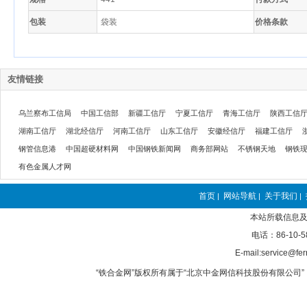
包装
袋装
价格条款
友情链接
乌兰察布工信局
中国工信部
新疆工信厅
宁夏工信厅
青海工信厅
陕西工信
湖南工信厅
湖北经信厅
河南工信厅
山东工信厅
安徽经信厅
福建工信厅
钢管信息港
中国超硬材料网
中国钢铁新闻网
商务部网站
不锈钢天地
钢铁
有色金属人才网
首页
网站导航
关于我们
|
|
|
本站所载信息及
电话：86-10-5
E-mail:service@fer
“铁合金网”版权所有属于“北京中金网信科技股份有限公司” 