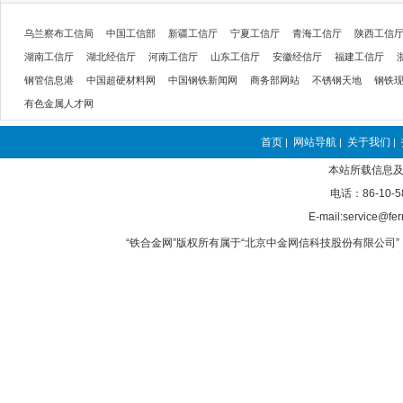
乌兰察布工信局
中国工信部
新疆工信厅
宁夏工信厅
青海工信厅
陕西工信
湖南工信厅
湖北经信厅
河南工信厅
山东工信厅
安徽经信厅
福建工信厅
钢管信息港
中国超硬材料网
中国钢铁新闻网
商务部网站
不锈钢天地
钢铁
有色金属人才网
首页
网站导航
关于我们
|
|
|
本站所载信息及
电话：86-10-5
E-mail:service@fer
“铁合金网”版权所有属于“北京中金网信科技股份有限公司” 