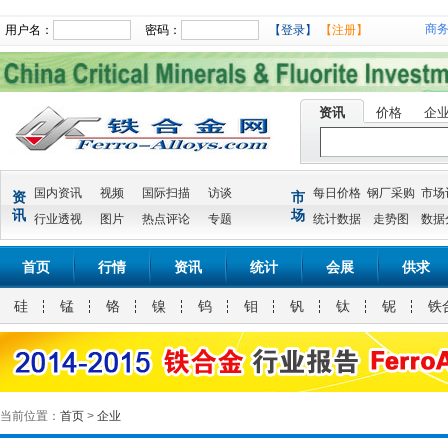
商
用户名：
密码：
【登录】
【注册】
资讯
价格
企
国内资讯
视频
国际扫描
访谈
每日价格
钢厂采购
市场
资
市
讯
场
行业透视
图片
热点评论
专题
统计数据
走势图
数据
首页
行情
资讯
统计
会展
供求
硅
锰
铬
镍
钨
钼
钒
钛
铌
铁
当前位置：
首页
>
企业