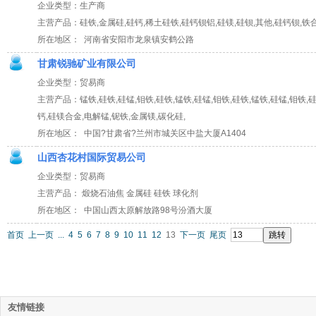
企业类型：生产商
主营产品：硅铁,金属硅,硅钙,稀土硅铁,硅钙钡铝,硅镁,硅钡,其他,硅钙钡,铁
所在地区： 河南省安阳市龙泉镇安鹤公路
甘肃锐驰矿业有限公司
企业类型：贸易商
主营产品：锰铁,硅铁,硅锰,钼铁,硅铁,锰铁,硅锰,钼铁,硅铁,锰铁,硅锰,钼铁,硅
钙,硅镁合金,电解锰,铌铁,金属镁,碳化硅,
所在地区： 中国?甘肃省?兰州市城关区中盐大厦A1404
山西杏花村国际贸易公司
企业类型：贸易商
主营产品： 煅烧石油焦 金属硅 硅铁 球化剂
所在地区： 中国山西太原解放路98号汾酒大厦
首页
上一页
...
4
5
6
7
8
9
10
11
12
13
下一页
尾页
友情链接