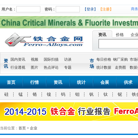
商
用户名：
密码：
【登录】
【注册】
资讯
价格
企
国内资讯
视频
国际扫描
访谈
每日价格
钢厂采购
市场
资
市
讯
场
行业透视
图片
热点评论
专题
统计数据
走势图
数据
首页
行情
资讯
统计
会展
供求
硅
锰
铬
镍
钨
钼
钒
钛
铌
铁
当前位置：
首页
>
企业