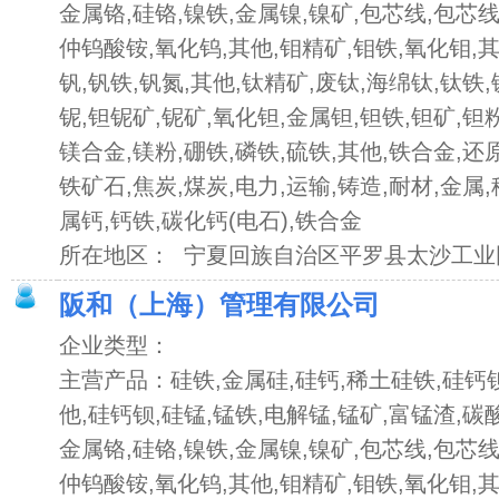
金属铬,硅铬,镍铁,金属镍,镍矿,包芯线,包芯线
仲钨酸铵,氧化钨,其他,钼精矿,钼铁,氧化钼,
钒,钒铁,钒氮,其他,钛精矿,废钛,海绵钛,钛铁
铌,钽铌矿,铌矿,氧化钽,金属钽,钽铁,钽矿,钽粉
镁合金,镁粉,硼铁,磷铁,硫铁,其他,铁合金,还
铁矿石,焦炭,煤炭,电力,运输,铸造,耐材,金属
属钙,钙铁,碳化钙(电石),铁合金
所在地区： 宁夏回族自治区平罗县太沙工业
阪和（上海）管理有限公司
企业类型：
主营产品：硅铁,金属硅,硅钙,稀土硅铁,硅钙钡
他,硅钙钡,硅锰,锰铁,电解锰,锰矿,富锰渣,碳
金属铬,硅铬,镍铁,金属镍,镍矿,包芯线,包芯线
仲钨酸铵,氧化钨,其他,钼精矿,钼铁,氧化钼,