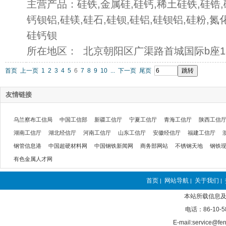
主营产品：硅铁,金属硅,硅钙,稀土硅铁,硅锆,
钙钡铝,硅镁,硅石,硅钡,硅铝,硅钡铝,硅粉,氮
硅钙钡
所在地区： 北京朝阳区广渠路首城国际b座13
首页
上一页
1
2
3
4
5
6
7
8
9
10
...
下一页
尾页
友情链接
乌兰察布工信局
中国工信部
新疆工信厅
宁夏工信厅
青海工信厅
陕西工信
湖南工信厅
湖北经信厅
河南工信厅
山东工信厅
安徽经信厅
福建工信厅
钢管信息港
中国超硬材料网
中国钢铁新闻网
商务部网站
不锈钢天地
钢铁
有色金属人才网
首页
网站导航
关于我们
|
|
|
本站所载信息及
电话：86-10-5
E-mail:service@fer