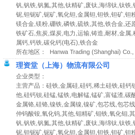
钒,钒铁,钒氮,其他,钛精矿,废钛,海绵钛,钛铁
铌,钽铌矿,铌矿,氧化钽,金属钽,钽铁,钽矿,钽粉
镁合金,镁粉,硼铁,磷铁,硫铁,其他,铁合金,还
铁矿石,焦炭,煤炭,电力,运输,铸造,耐材,金属
属钙,钙铁,碳化钙(电石),铁合金
所在地区： Hanwa Trading (Shanghai) Co., 
理资堂（上海）物流有限公司
企业类型：
主营产品：硅铁,金属硅,硅钙,稀土硅铁,硅钙钡
他,硅钙钡,硅锰,锰铁,电解锰,锰矿,富锰渣,碳
金属铬,硅铬,镍铁,金属镍,镍矿,包芯线,包芯线
仲钨酸铵,氧化钨,其他,钼精矿,钼铁,氧化钼,
钒,钒铁,钒氮,其他,钛精矿,废钛,海绵钛,钛铁
铌,钽铌矿,铌矿,氧化钽,金属钽,钽铁,钽矿,钽粉