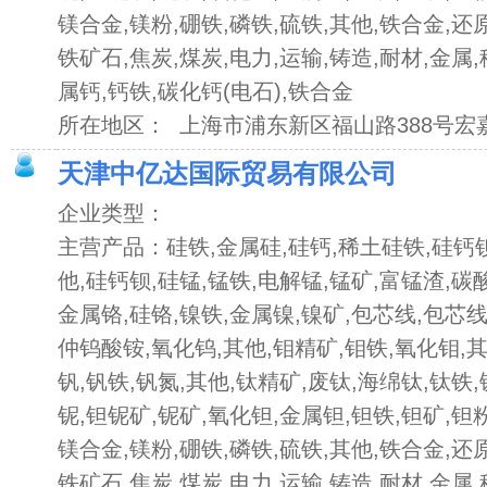
镁合金,镁粉,硼铁,磷铁,硫铁,其他,铁合金,还
铁矿石,焦炭,煤炭,电力,运输,铸造,耐材,金属
属钙,钙铁,碳化钙(电石),铁合金
所在地区： 上海市浦东新区福山路388号宏嘉
天津中亿达国际贸易有限公司
企业类型：
主营产品：硅铁,金属硅,硅钙,稀土硅铁,硅钙钡
他,硅钙钡,硅锰,锰铁,电解锰,锰矿,富锰渣,碳
金属铬,硅铬,镍铁,金属镍,镍矿,包芯线,包芯线
仲钨酸铵,氧化钨,其他,钼精矿,钼铁,氧化钼,
钒,钒铁,钒氮,其他,钛精矿,废钛,海绵钛,钛铁
铌,钽铌矿,铌矿,氧化钽,金属钽,钽铁,钽矿,钽粉
镁合金,镁粉,硼铁,磷铁,硫铁,其他,铁合金,还
铁矿石,焦炭,煤炭,电力,运输,铸造,耐材,金属