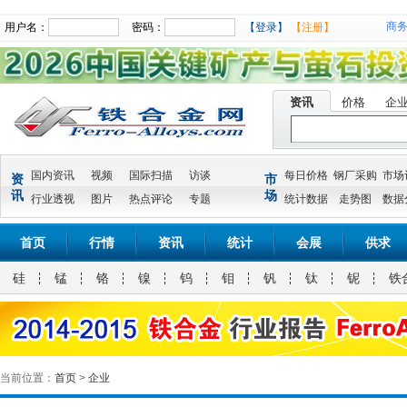
商
用户名：
密码：
【登录】
【注册】
资讯
价格
企
国内资讯
视频
国际扫描
访谈
每日价格
钢厂采购
市场
资
市
讯
场
行业透视
图片
热点评论
专题
统计数据
走势图
数据
首页
行情
资讯
统计
会展
供求
硅
锰
铬
镍
钨
钼
钒
钛
铌
铁
当前位置：
首页
>
企业