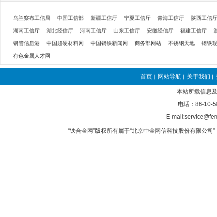
乌兰察布工信局
中国工信部
新疆工信厅
宁夏工信厅
青海工信厅
陕西工信
湖南工信厅
湖北经信厅
河南工信厅
山东工信厅
安徽经信厅
福建工信厅
钢管信息港
中国超硬材料网
中国钢铁新闻网
商务部网站
不锈钢天地
钢铁
有色金属人才网
首页
网站导航
关于我们
|
|
|
本站所载信息及
电话：86-10-5
E-mail:service@fer
“铁合金网”版权所有属于“北京中金网信科技股份有限公司” 