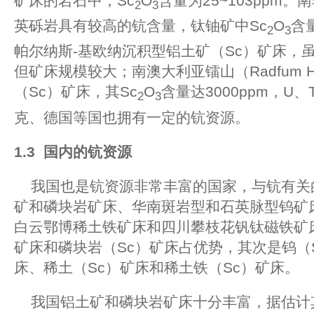
矿床的岩石中，Sc
O
含量为25~103ppm
2
3
英砾岩具有较高的钪含量，钛铀矿中Sc
O
含量
2
3
帕尔纳斯-基欧纳沉积型铝土矿（Sc）矿床，虽
但矿床规模较大；南澳大利亚镭山（Radfum H
（Sc）矿床，其Sc
O
含量达3000ppm，U
2
3
克、德国等国也拥有一定的钪资源。
1.3
国内的钪资源
我国也是钪资源非常丰富的国家，与钪有关
矿和磷块岩矿床、华南斑岩型和石英脉型钨矿
白云鄂博稀土铁矿床和四川攀枝花钒钛磁铁矿
矿床和磷块岩（Sc）矿床占优势，其次是钨（
床、稀土（Sc）矿床和稀土铁（Sc）矿床。
我国铝土矿和磷块岩矿床十分丰富，据估计其