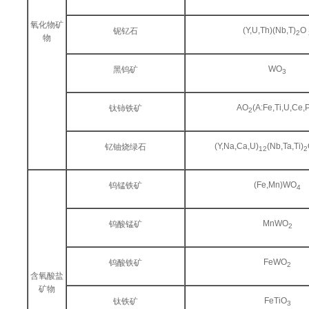
氧化物矿
(Y,U,Th)(Nb,T)
O
铌钇石
2
物
WO
黑钨矿
3
AO
(A:Fe,Ti,U,Ce,
钛铈铁矿
2
(Y,Na,Ca,U)
(Nb,Ta,Ti)
钇铀烧绿石
12
2
(Fe,Mn)WO
钨锰铁矿
4
MnWO
钨酸锰矿
2
FeWO
钨酸铁矿
2
含氧酸盐
矿物
FeTiO
钛铁矿
3