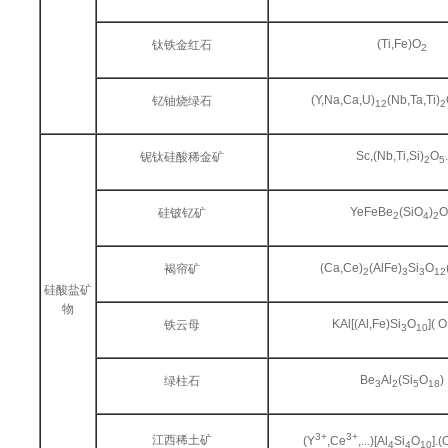
(Ti,Fe)O
钛铁金红石
2
(Y,Na,Ca,U)
(Nb,Ta,Ti)
钇铀烧绿石
12
2
Sc,(Nb,Ti,Si)
O
铌钛硅酸稀金矿
2
5
YeFeBe
(SiO
)
硅铍钇矿
2
4
2
(Ca,Ce)
(AlFe)
Si
O
褐帘矿
2
3
3
12
硅酸盐矿
物
KAl[(Al,Fe)Si
O
]( 
铁云母
3
10
Be
Al
(Si
O
)
绿柱石
3
2
5
18
3+
3+
江西稀土矿
(Y
,Ce
,...)[Al
Si
O
].
4
4
10