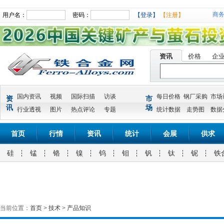
商
用户名：
密码：
【登录】
【注册】
资讯
价格
企
国内资讯
视频
国际扫描
访谈
每日价格
钢厂采购
市场
资
市
讯
场
行业透视
图片
热点评论
专题
统计数据
走势图
数据
首页
行情
资讯
统计
会展
供求
硅
锰
铬
镍
钨
钼
钒
钛
铌
铁
当前位置：
首页
>
技术
>
产品知识