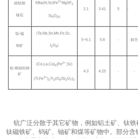
2+
KBa(Al,Sc)Fe
MgSF
硅钪钡
2
2.1
3.41
5
-
镁石
Si
O
6
20
(Ta,Nb,Sn,Mn,Fe,Sc...
钪-锰
5~6.1
5.6
-
斜
I
O
)
钽矿
2
4
2+
(Ce,La,Ca)
(Fe
,Sc)
4
钪-铁硅钇铈
4.3
4.25
-
-
矿
3+
(Ti,Fe
)
Ti
(O
/Si
O
)
2
2
4
2
7
2
钪广泛分散于其它矿物，例如铝土矿、钛铁
钛磁铁矿、钨矿、铀矿和煤等矿物中。部分含钪