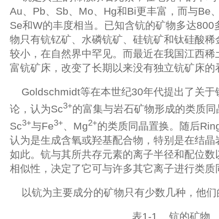
Au、Pb、Sb、Mo、Hg和Bi更丰富，而与Be、
Se和W的丰度相当。已知含钪的矿物多达80
物只有钪钇矿、水磷钪矿、硅钪矿和钛硅酸稀
较小，在自然界中罕见。而最近在我国江西稀
富钪矿床，改变了长期以来没有独立钪矿床的
Goldschmidt等在本世纪30年代提出了
3+
论，认为Sc
的富集与岩石矿物形成的类质同
3+
3+
2+
Sc
与Fe
、Mg
的类质同晶置换。随后Rin
认为是生成含氧或羟基配合物，特别是在结晶
如此。钪与其所共存元素的离子半径和配位数
相似性，决定了它可与许多其它离子进行类质
以钪为主要成分的矿物只有少数几种，他们的
表1-1 钪的矿物