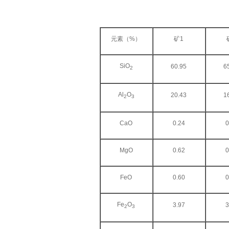
元素（%）
矿1
SiO
60.95
6
2
Al
O
20.43
1
2
3
CaO
0.24
0
MgO
0.62
0
FeO
0.60
0
Fe
O
3.97
3
2
3