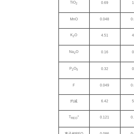
TiO
0.69
1
2
MnO
0.048
0
K
O
4.51
4
2
Na
O
0.16
0
2
P
O
0.32
0
2
5
F
0.049
0
灼减
6.42
5
T
*
0.121
0
REO
离子相REO
0.086
0