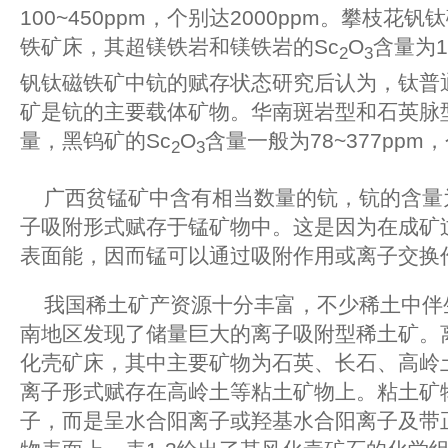
100~450ppm，个别达2000ppm。攀枝
铁矿床，其超镁铁岩和镁铁岩的Sc
O
含量为1
2
3
钒钛磁铁矿中钪的赋存状态研究后认为，钛普
矿是钪的主要载体矿物。华南斑岩型和石英脉
量，黑钨矿的Sc
O
含量一般为78~377ppm，
2
3
广西贫锰矿中含有相当数量的钪，钪的含量为1
子吸附形式赋存于锰矿物中。这是因为在成矿
表面能，因而锰可以通过吸附作用或离子交换
我国稀土矿产资源十分丰富，不少稀土中伴生
南地区发现了储量巨大的离子吸附型稀土矿。
化壳矿床，其中主要矿物为石英、长石、高岭
离子形式赋存在高岭土等粘土矿物上。粘土矿
子，而是呈水合阳离子或羟基水合阳离子及带