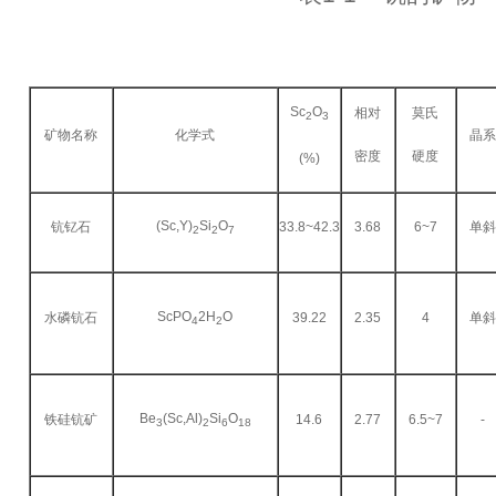
Sc
O
相对
莫氏
2
3
矿物名称
化学式
晶
密度
硬度
(%)
(Sc,Y)
Si
O
钪钇石
33.8~42.3
3.68
6~7
单
2
2
7
ScPO
2H
O
水磷钪石
39.22
2.35
4
单
4
2
Be
(Sc,Al)
Si
O
铁硅钪矿
14.6
2.77
6.5~7
-
3
2
6
18