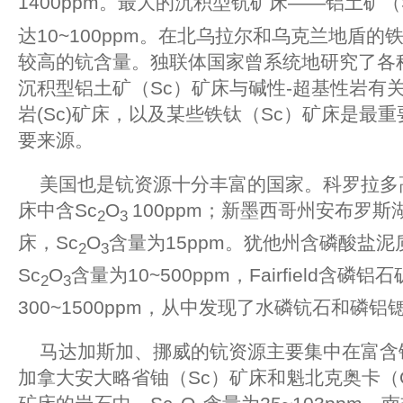
1400ppm。最大的沉积型钪矿床——铝土矿（
达10~100ppm。在北乌拉尔和乌克兰地盾
较高的钪含量。独联体国家曾系统地研究了各
沉积型铝土矿（Sc）矿床与碱性-超基性岩有
岩(Sc)矿床，以及某些铁钛（Sc）矿床是最
要来源。
美国也是钪资源十分丰富的国家。科罗拉多高
床中含Sc
O
100ppm；新墨西哥州安布罗斯
2
3
床，Sc
O
含量为15ppm。犹他州含磷酸盐泥
2
3
Sc
O
含量为10~500ppm，Fairfield含磷铝
2
3
300~1500ppm，从中发现了水磷钪石和磷
马达加斯加、挪威的钪资源主要集中在富含
加拿大安大略省铀（Sc）矿床和魁北克奥卡（O