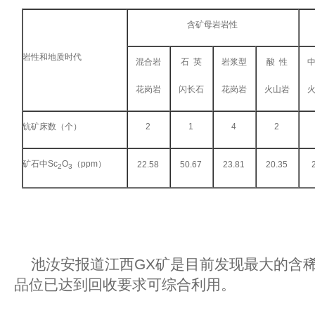
含矿母岩岩性
岩性和地质时代
混合岩
石 英
岩浆型
酸 性
花岗岩
闪长石
花岗岩
火山岩
钪矿床数（个）
2
1
4
2
矿石中Sc
O
（ppm）
22.58
50.67
23.81
20.35
2
3
池汝安报道江西GX矿是目前发现最大的含稀
品位已达到回收要求可综合利用。