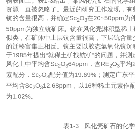
物表面上。表1-3给出了某风化壳矿石的化学
资源一直被忽略了。最近的研究工作发现，有
钪的含量很高，并确定Sc
O
在20~50ppm
2
3
50ppm为独立钪矿床。钪在风化壳淋积型稀
似类，在矿体中上层钪含量很高，下层钪含量
的迁移富集正相反。钪主要以胶态氢氧化钪沉
于1985年提出“就稀土矿找钪矿”的问题，并
风化土中平均含Sc
O
64ppm，含RE
O
平均2
2
3
2
3
素配分，Sc
O
配分值为19.69%；测定广
2
3
平均含Sc
O
12.68ppm，以16种稀土元素作
2
3
为1.02%。
表1-3 风化壳矿石的化