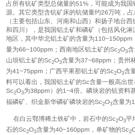
占所有钪矿类型总储量的51%，可能成为我国
源。其它类型含钪矿床的钪储量约26万吨，占
（主要包括山东、河南和山西）和扬子地台西
和四川），是我国铝土矿和磷矿（包括风化淋
地区，其中华北铝土矿的含量为110~150pp
量为66~100ppm；西南地区铝土矿的Sc
O
含
2
3
山坝铝土矿的Sc
O
含量为37~68ppm；贵州
2
3
为41~75ppm；广西平果那铝土矿的Sc
O
含
2
3
料可以看出，我国铝土矿的Sc含量一般高出
Sc
O
为38ppm）的1~4倍。磷块岩的钪资
2
3
福磷矿、织金新华磷矿磷块岩的Sc
O
含量为1
2
3
在白云鄂博稀土铁矿中，岩石中的Sc
O
平
2
3
石的Sc
O
含量为40~160ppm，单矿物的Sc
2
3
2