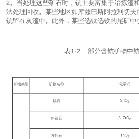
2。当处理这些矿石时，钪主要富集于冶炼渣
法处理回收。某些地区如库兹巴斯阿拉利切夫
钪留在灰渣中。此外，某些选钛选铁的尾矿中
表1-2 部分含钪矿物中
矿物类型
矿物名称
化学式
SnO
锡石
2
β- ZrO
斜锆石
2
ThO
方钍石
2