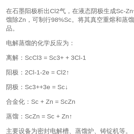
在石墨阳极析出Cl2气，在液态阴极生成Sc-
馏除Zn，可制行98%Sc。将其真空重熔和蒸馏后
品。
电解蒸馏的化学反应为：
离解：ScCl3 = Sc3+ + 3Cl-1
阳极：2Cl-1-2e = Cl2↑
阴极：Sc3++3e = Sc↓
合金化：Sc + Zn = ScZn
蒸馏：ScZn = Sc + Zn↑
主要设备为密封电解槽、蒸馏炉、铸锭机等。