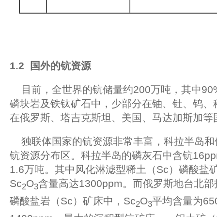
1.2
国外的钪资源
目前，全世界的钪储量约200万吨，其中90%
磷块岩及铁钛矿石中，少部分在铀、钍、钨、
在俄罗斯、塔吉克斯坦、美国、马达加斯加等
独联体国家的钪资源非常丰富，科拉半岛和
钪资源分布区。科拉半岛的磷灰石中含钪16p
1.6万吨。其中风化淋滤型稀土（Sc）磷酸盐矿石
Sc
O
含量高达1300ppm。而俄罗斯地台北
2
3
磷酸盐岩（Sc）矿床中，Sc
O
平均含量为65
2
3