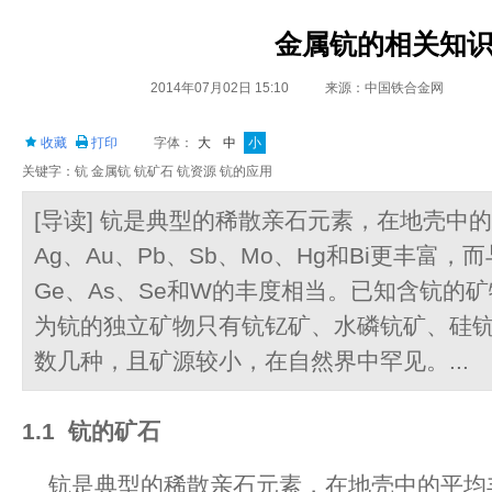
金属钪的相关知
2014年07月02日 15:10
来源：中国铁合金网
收藏
打印
字体：
大
中
小
关键字：钪 金属钪 钪矿石 钪资源 钪的应用
[导读] 钪是典型的稀散亲石元素，在地壳中的
Ag、Au、Pb、Sb、Mo、Hg和Bi更丰富，而
Ge、As、Se和W的丰度相当。已知含钪的矿
为钪的独立矿物只有钪钇矿、水磷钪矿、硅
数几种，且矿源较小，在自然界中罕见。...
1.1
钪的矿石
钪是典型的稀散亲石元素，在地壳中的平均丰度