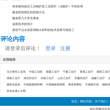
·
热管换热器在工业锅炉及工业窑炉（冶炼炉）中的应用
·
隧道窑焙烧瓦的焙烧方法
·
隧道窑几大常见事故
·
温窑技术的简介
·
新型干法水泥窑用耐火材料的技术进展与现状三
评论内容
请登录后评论！
登录
注册
友情链接
乌兰察布工信局
中国工信部
新疆工信厅
宁夏工信厅
青海工信厅
陕西工信
湖南工信厅
湖北经信厅
河南工信厅
山东工信厅
安徽经信厅
福建工信厅
钢管信息港
中国超硬材料网
中国钢铁新闻网
商务部网站
不锈钢天地
钢铁
有色金属人才网
首页
网站导航
关于我们
|
|
|
本站所载信息及