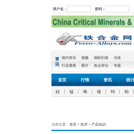
用户名：
密码：
国内资讯
视频
国际扫描
访谈
资
讯
行业透视
图片
热点评论
专题
首页
行情
资讯
统
硅
锰
铬
镍
钨
钼
当前位置：
首页
>
技术
>
产品知识