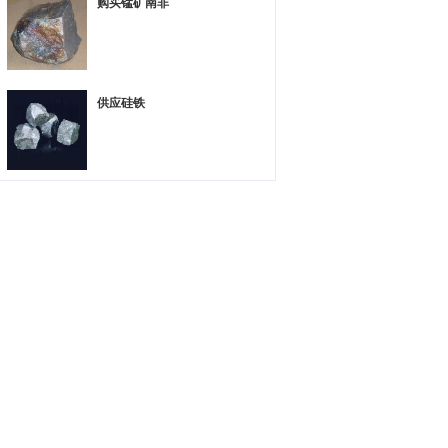
购买锰矿南非
供应硅铁