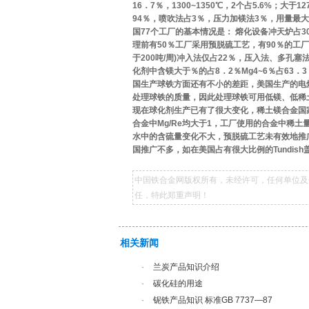
16．7％，1300~1350℃，2个占5.6%；大
94％，喷吹法占3％，压力加镁法3％，用量最大的6
国77个工厂的基本情况是： 熔化设备冲天炉占30
理前有50％工厂采用预脱硫工艺，有90％的工厂
于200吨/周)冲入法仅占22％，压入法、多孔塞
化剂中含镁大于％的占8．2％Mg4~6％占63．
国生产球铁方面还有不小的差距，美国生产的电
处理球铁的质量，因此处理球铁可用低镁、低稀
现在球化剂生产已有了很大变化，稀土镁合金国家
合金中Mg/Re均大于1，工厂使用的合金中稀土
水中的含硫量变化不大，预脱硫工艺未有效地推
国推广不多，如在美国占有很大比例的Tundi
中国铁合金网版权所有，未经许可，任何单位及
任，特此郑重声明！
相关新闻
·
兰炭产品知识介绍
·
碳化硅的用途
·
铌铁产品知识 标准GB 7737—87