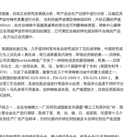
量的重要措施，目前正在研究发展线分析，即产品在生产过程中进行分析，以确定其
声波对铸件质量进行分析。 在利用超声波测定铸铁组织时，片状石墨的声速
铸铁5600m/s，此外在铸铁中高频衰减率的变化也可判断铸铁类型，球铁中心频率
有单位正在用超声波作球化级别的测定，已可测定合格的球化级别和不合格的产品
定，此方法正在完善中。
中国、美国彼此独立地，几乎是同时宣布各自研究成功了贝氏体球铁，中国研究成
兰为上贝氏体＋奥氏体，荷兰成果最具代表性，即现在所称的奥——贝球铁。
mmene公司所属的karkkila铸造厂开发了一种特性优异的新型铸铁，即奥——贝球
了有关论文，此一发明在美、英、法、加等13个国家申请了专利（美国专利号：
利2852870），引起了各国重视，被誉为近几十年来铸铁冶金中的重大成就之一。
NE-GJS-800-8，EN-GJS-1000-5，EN-GJS-1400-1。 奥
处理工艺也相同，其差别是必须进行等温淬火处理，等温淬火温度不同时可分
贝氏＋马氏体等不同基体。这种铸铁成本高、生产难度较大，目前应用面虽在
纪材料。
手段之一，在志包钢稀土一厂共同完成国家攻关课题“稀土三剂系列化”时，我
内主要合金生产进行调研，取得了英、美、法、德、日、前苏联、印度等十几个
球化剂生产厂的产品样本，为对比国内外球化剂性能及今后球化剂生产改进提
1)球化剂的类型 包括镁硅系合金、稀土镁硅系合金、钙系合金(日本用的较多)，