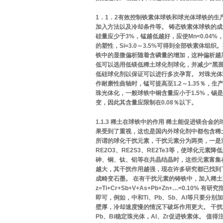
1．1．2有效控制铁素体球铁和球光体球铁的生
加入方法以及冷却条件等。 铸态铁素体球铁的
硅量应少于3%，锰越低越好，应使Mn<0.04%，
的塑性，Si=3.0～3.5%可得到全部铁素体组织
铁中的显微偏析随着含磷量的增加，这种偏析越
低可以选用低镁低稀土球化剂球化，并减少“黑斑
低硅球化剂以保证可以进行多次孕育。 对珠光体
作耐磨性曲轴时，锰可提高至1.2～1.35％，
珠光体化，一般球铁中铜含量应小于1.5%，锡是
变，因此其含量应限制在0.08％以下。
1.1.3 稀土在球铁中的作用 稀土能促进镁
果受到了重视，这也是国内外球化剂中都包含稀
所谓的球化干扰元素，干扰元素分为两类，一是消
RE2O3、RE2S3、RE2Te3等，使球化
砷、铜、钛、铝等在共晶结晶时，这些元素富集
越大，其干扰作用越强，现在许多研究都已找到
成畸变石墨。 在有干扰元素的铸铁中，加入稀土
z=Ti+Cr+Sb+V+As+Pb+Zn+…<0.10% 
即可，例如，中和Ti、Pb、Sb、Al等只要分别加入0.
壁厚，冷却速度慢的情况下破坏作用更大。 干扰元
Pb、Bi稳定珠光体，Al、Zr促进铁素体。 