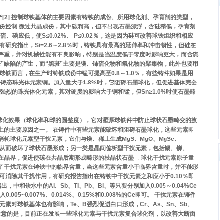
产[2] 控制球铁基体的主要因素有铸铁的成份、所用球化剂、孕育剂的类型，
成份控制 微过共晶成份，其中碳稍高，但不出现石墨漂浮，含硅稍低，孕育剂
硫、磷应低，使S≤0.02%、 P≤0.02％，这是因为硅可改善球铁组织和相应
。有研究指出，Si=2.6～2.8％时，铸铁具有最高的延伸率和冲击韧性，但硅在
严重，并对机械性能有不良影响，特别是当温度低于零度时影响更大，而含硫
”缺陷的产生，而“黑斑”主要是镁、铈硫化物和氧化物的聚集物，此外也要用
球铁而言，在生产时铸铁成份中锰可提高至0.8～1.0％，有些铸件如果是用
生产铸态珠光体元素铜。加入量大于1.8%时，它阻碍石墨球化，但促进基体完全
强烈的珠光体化元素，其对硬度的影响大于铜和锰，但Sn≥1.0%时使石墨畸
合金的球化效果（球化率和球的圆整度），它对壁厚球铁件中防止球状石墨畸变的效
土的主要原因之一。 在铸件中有些元素能破坏和阻碍石墨球化，这些元素即
耗球化元素型干扰元素，它们与镁、稀土生成MgS、MgO、MgSe、
元素降低从而破坏了球状石墨形成；另一类是晶间偏析型干扰元素，包括锡、锑、
在晶界，促进使碳在共晶后期形成畸形的枝晶状石墨 ，球化干扰元素原子量
了干扰元素在铸铁中的临界含量，当这些元素含量小于临界含量时，并不能形
可消除其干扰作用，有研究报告指出在铸铁中干扰元素之和应小于0.10％即
有研究指出，中和铁水中的Al、Sb、TI、Pb、Bi、等只要分别加入0.005～0.04%Ce
005~0.007%、0.014%、0.15%和0.008%的Ce即可。 干扰元素在铸件
素对球铁基体也有影响，Te、B强烈促进白口形成，Cr、As、Sn、Sb、
值得注意的是，目前正在发展一些球化元素与干扰元素复合球化剂，以改善大断面