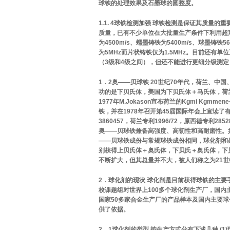
球铁的处理效果及石墨球的圆整度。
1.1. 4球铁检测加强 球铁检测是保证其质
质量，已有不少单位在大批量生产条件下利用超
为4500m/s、蠕墨铸铁为5400m/s、球墨
为5MHz而片状铸铁仅为1.5MHz。目前还
（3级和4级之间），但还不能进行更细分级测
1．2奥——贝球铁 20世纪70年代，荷兰、
功的是下贝氏体，美国为下贝氏体＋马氏体，荷
1977年M.Jokason宣布荷兰的Kgmi Kg
铁，并在1978年召开第45届国际年会上宣读
3860457，荷兰专利1996/72，原西德专
奥——贝球铁兼备高强度、高韧性和高耐磨性。如英国的标准有
——贝球铁成份与常规球铁成份相同，球化剂和
别获得上贝氏体＋奥氏体，下贝氏＋奥氏体，下
不断扩大，但其总量并不大，被人们称之为21世
2．球化剂的现状 球化剂是目前获得球铁的主要
校课题组对世界上100多个球化剂生产厂，国
国家50多家合金生产厂的产品样本及国内主要
供了依据。
2．1球化剂的类型 按生产方式分有下述几种 (