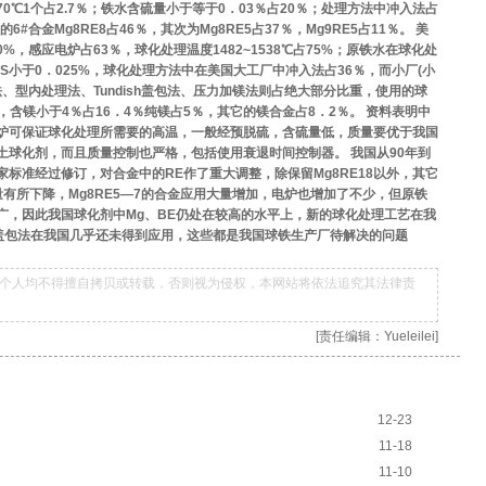
于1270℃1个占2.7％；铁水含硫量小于等于0．03％占20％；处理方法中冲入法占
#合金Mg8RE8占46％，其次为Mg8RE5占37％，Mg9RE5占11％。 美
%，感应电炉占63％，球化处理温度1482~1538℃占75%；原铁水在球化处
S小于0．025%，球化处理方法中在美国大工厂中冲入法占36％，而小厂(小
法、型内处理法、Tundish盖包法、压力加镁法则占绝大部分比重，使用的球
3，含镁小于4％占16．4％纯镁占5％，其它的镁合金占8．2％。 资料表明中
炉可保证球化处理所需要的高温，一般经预脱硫，含硫量低，质量要优于我国
土球化剂，而且质量控制也严格，包括使用衰退时间控制器。 我国从90年到
标准经过修订，对合金中的RE作了重大调整，除保留Mg8RE18以外，其它
量有所下降，Mg8RE5—7的合金应用大量增加，电炉也增加了不少，但原铁
广，因此我国球化剂中Mg、BE仍处在较高的水平上，新的球化处理工艺在我
sh盖包法在我国几乎还未得到应用，这些都是我国球铁生产厂待解决的问题
个人均不得擅自拷贝或转载，否则视为侵权，本网站将依法追究其法律责
[责任编辑：Yueleilei]
12-23
11-18
11-10