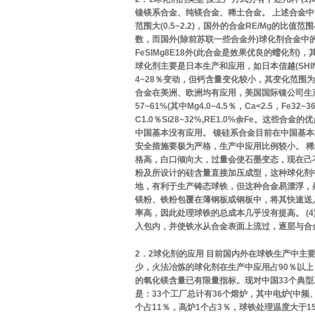
镍镁系合金、纯镁合金、稀土合金。 上述合金中
范围大(0.5~2.2)，国外的合金RE/Mg的比
数，而国外(除前苏联一些合金外)球化剂合金
FeSlMg8E18外(此合金是效果优良的蠕化剂
球化剂主要是日本生产和应用，如日本信越(SHIN—
4~28％变动，但钙含量变化较小，其变化范围为
合金在美洲、欧洲均有应用，美国国际镍公司生产的
57~61%(其中Mg4.0~4.5％，Ca<2.5，Fe
C1.0％Si28~32%,RE1.0%余Fe。
中国基本没有应用。 镍硅系合金目前在中国基
安全措施要极为严格，生产中应用比例较小。 
格高，白口倾向大，过量会使石墨变态，现在己不
粉及所设计的硅含量直接加压成型，这种球化剂
地，有利于生产铸态球铁，但这种合金易漂浮，处
镁粉、铁粉包覆在薄钢板或钢板中，将其快速送
率高，因此处理球铁的总成本几乎没有提高。 (
入包内，并使铁水从合金表面上流过，逐层与合
2．2球化剂的应用 目前国内外在球铁生产中
少，火法冶炼的球化剂在生产中应用占90％以上
的氧化镁含量已有限量指标。现对中国33个典型
是：33个工厂总计有36个熔炉，其中电炉(中频
个占11％，高炉1个占3％，球铁处理温度大于1500℃