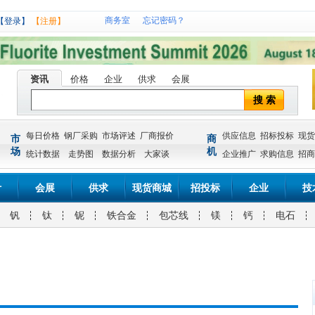
商务室
忘记密码？
【登录】
【注册】
资讯
价格
企业
供求
会展
搜 索
每日价格
钢厂采购
市场评述
厂商报价
供应信息
招标投标
现货
市
商
场
机
统计数据
走势图
数据分析
大家谈
企业推广
求购信息
招商
计
会展
供求
现货商城
招投标
企业
技
钒
钛
铌
铁合金
包芯线
镁
钙
电石