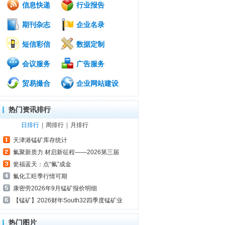
信息快递
行业报告
期刊杂志
企业名录
短信彩信
数据定制
会议服务
广告服务
贸易撮合
企业网站建设
热门资讯排行
日排行
|
周排行
|
月排行
天津港锰矿库存统计
氟聚新质力 材启新征程——2026第三届
瓮福蓝天：点“氟”成金
氟化工旺季行情可期
康密劳2026年9月锰矿报价明细
【锰矿】2026财年South32四季度锰矿业
热门图片