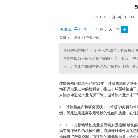
2010年01月09日 15:00
收藏
打印
字体：
大
中
小
关键字：球化剂 铸铁 作用
[导读]球墨铸铁问世至今已有52年，其发展
球墨铸铁为不适当退却中的胜利者，指出：球
位，尽管几年来钢铁铸造总产量有所下降，但球铁
球墨铸铁问世至今已有52年，其发展迅速之快
为不适当退却中的胜利者，指出：球墨铸铁由于
来钢铁铸造总产量有所下降，但球铁产量并未下
1． 球铁的生产和研究现状 1. 1常规球铁 
例，因此注意提高常规球铁的性能和质量，在保
1．1． 1对影响球铁质量的因素加强控制 球
为了确保球铁的机械性能，必须针对铸件具体壁
措施进行严格控制，而适当的降低碳当量，合金