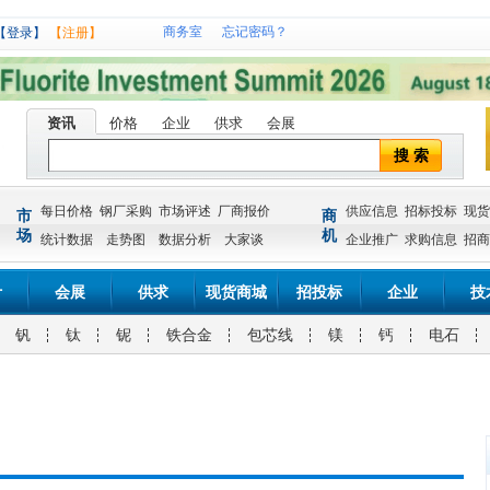
商务室
忘记密码？
【登录】
【注册】
资讯
价格
企业
供求
会展
搜 索
每日价格
钢厂采购
市场评述
厂商报价
供应信息
招标投标
现货
市
商
场
机
统计数据
走势图
数据分析
大家谈
企业推广
求购信息
招商
计
会展
供求
现货商城
招投标
企业
技
钒
钛
铌
铁合金
包芯线
镁
钙
电石