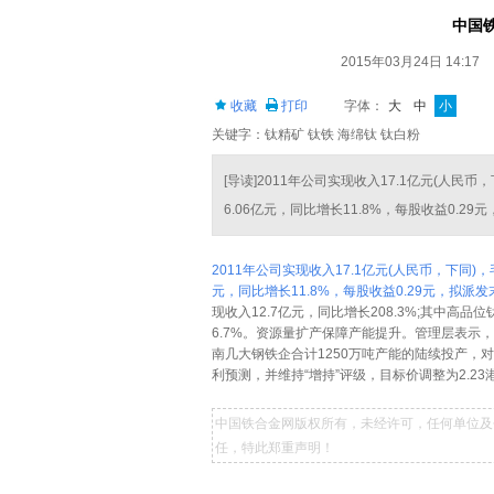
中国
2015年03月24日 14:17
收藏
打印
字体：
大
中
小
关键字：钛精矿 钛铁 海绵钛 钛白粉
[导读]2011年公司实现收入17.1亿元(人民
6.06亿元，同比增长11.8%，每股收益0.29
2011年公司实现收入17.1亿元(人民币，下同)，
元，同比增长11.8%，每股收益0.29元，拟派发
现收入12.7亿元，同比增长208.3%;其中高品位
6.7%。资源量扩产保障产能提升。管理层表示
南几大钢铁企合计1250万吨产能的陆续投产
利预测，并维持“增持”评级，目标价调整为2.23
中国铁合金网版权所有，未经许可，任何单位及
任，特此郑重声明！