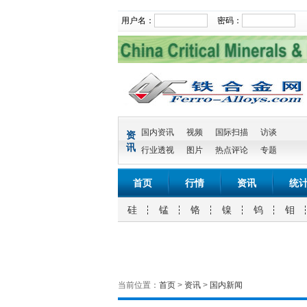
用户名：
密码：
国内资讯
视频
国际扫描
访谈
资
讯
行业透视
图片
热点评论
专题
首页
行情
资讯
统
硅
锰
铬
镍
钨
钼
当前位置：
首页
>
资讯
>
国内新闻