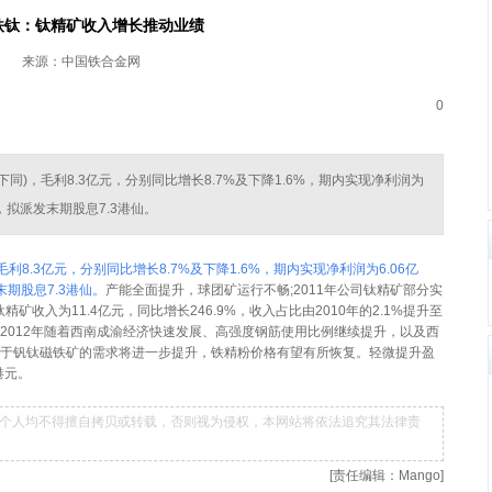
铁钛：钛精矿收入增长推动业绩
来源：中国铁合金网
0
币，下同)，毛利8.3亿元，分别同比增长8.7%及下降1.6%，期内实现净利润为
元，拟派发末期股息7.3港仙。
毛利8.3亿元，分别同比增长8.7%及下降1.6%，期内实现净利润为6.06亿
末期股息7.3港仙。
产能全面提升，球团矿运行不畅;2011年公司钛精矿部分实
钛精矿收入为11.4亿元，同比增长246.9%，收入占比由2010年的2.1%提升至
，2012年随着西南成渝经济快速发展、高强度钢筋使用比例继续提升，以及西
，对于钒钛磁铁矿的需求将进一步提升，铁精粉价格有望有所恢复。轻微提升盈
港元。
个人均不得擅自拷贝或转载，否则视为侵权，本网站将依法追究其法律责
[责任编辑：Mango]