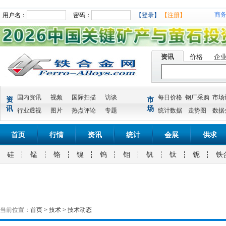
商
用户名：
密码：
【登录】
【注册】
资讯
价格
企
国内资讯
视频
国际扫描
访谈
每日价格
钢厂采购
市场
资
市
讯
场
行业透视
图片
热点评论
专题
统计数据
走势图
数据
首页
行情
资讯
统计
会展
供求
硅
锰
铬
镍
钨
钼
钒
钛
铌
铁
当前位置：
首页
>
技术
>
技术动态