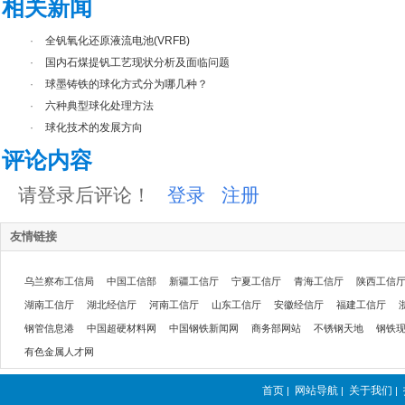
相关新闻
·
全钒氧化还原液流电池(VRFB)
·
国内石煤提钒工艺现状分析及面临问题
·
球墨铸铁的球化方式分为哪几种？
·
六种典型球化处理方法
·
球化技术的发展方向
评论内容
请登录后评论！
登录
注册
友情链接
乌兰察布工信局
中国工信部
新疆工信厅
宁夏工信厅
青海工信厅
陕西工信
湖南工信厅
湖北经信厅
河南工信厅
山东工信厅
安徽经信厅
福建工信厅
钢管信息港
中国超硬材料网
中国钢铁新闻网
商务部网站
不锈钢天地
钢铁
有色金属人才网
首页
网站导航
关于我们
|
|
|