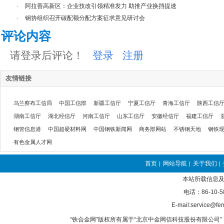
·
阿拉善高新区：企业技改引领精准发力 助推产业换挡提速
·
钢协组织召开碳配额分配方案征求意见研讨会
评论内容
请登录后评论！
登录
注册
友情链接
乌兰察布工信局
中国工信部
新疆工信厅
宁夏工信厅
青海工信厅
陕西工信
湖南工信厅
湖北经信厅
河南工信厅
山东工信厅
安徽经信厅
福建工信厅
钢管信息港
中国超硬材料网
中国钢铁新闻网
商务部网站
不锈钢天地
钢铁
有色金属人才网
首页
网站导航
关于我们
|
|
|
本站所载信息及
电话：86-10-5
E-mail:service@fer
“铁合金网”版权所有属于“北京中金网信科技股份有限公司” 