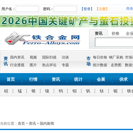
商
用户名：
密码：
【登录】
【注册】
资讯
价格
企
国内资讯
视频
国际扫描
访谈
每日价格
钢厂采购
市场
资
市
讯
场
行业透视
图片
热点评论
专题
统计数据
走势图
数据
首页
行情
资讯
统计
会展
供求
硅
锰
铬
镍
钨
钼
钒
钛
铌
铁
当前位置：
首页
>
资讯
>
国内新闻