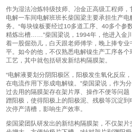
作为湿法冶炼特级技师、冶金正高级工程师，
电解一车间电解班班长柴国梁主要承担生产电
务。“每块镍板要经过10多道工序、40多个
精炼出槽……”柴国梁说，1994年，他进入
着一股倔劲儿，白天跟老师傅学，晚上捧专业
平。如今的他，不仅熟悉电解镍生产工序各个
工艺，其中就包括研发新结构隔膜架。
“电解液要划分阴阳极区，阳极发生氧化反应
在电流作用下形成电解镍。”柴国梁说，作为
过去用的隔膜架存在架片厚、操作不便等问题
蹭阳极，使得阳极上的阳极泥、残极等沉淀到
次停产清槽，影响生产效率。
柴国梁团队研发出的新结构隔膜架，不仅架片
步增大，方便始极片下槽。“针对架片剐蹭阳