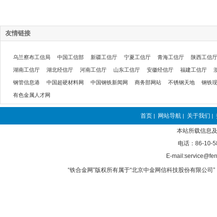
友情链接
乌兰察布工信局
中国工信部
新疆工信厅
宁夏工信厅
青海工信厅
陕西工信
湖南工信厅
湖北经信厅
河南工信厅
山东工信厅
安徽经信厅
福建工信厅
钢管信息港
中国超硬材料网
中国钢铁新闻网
商务部网站
不锈钢天地
钢铁
有色金属人才网
首页
网站导航
关于我们
|
|
|
本站所载信息及
电话：86-10-5
E-mail:service@fer
“铁合金网”版权所有属于“北京中金网信科技股份有限公司” 