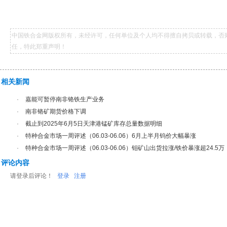
中国铁合金网版权所有，未经许可，任何单位及个人均不得擅自拷贝或转载，否
任，特此郑重声明！
相关新闻
·
嘉能可暂停南非铬铁生产业务
·
南非铬矿期货价格下调
·
截止到2025年6月5日天津港锰矿库存总量数据明细
·
特种合金市场一周评述（06.03-06.06）6月上半月钨价大幅暴涨
·
特种合金市场一周评述（06.03-06.06）钼矿山出货拉涨/铁价暴涨超24.5万
评论内容
请登录后评论！
登录
注册