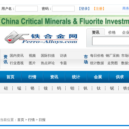
商
用户名：
密码：
【登录】
【注册】
资讯
价格
企
国内资讯
视频
国际扫描
访谈
每日价格
钢厂采购
市场
资
市
讯
场
行业透视
图片
热点评论
专题
统计数据
走势图
数据
首页
行情
资讯
统计
会展
供求
硅
锰
铬
镍
钨
钼
钒
钛
铌
铁
当前位置：
首页
>
行情
>
日报