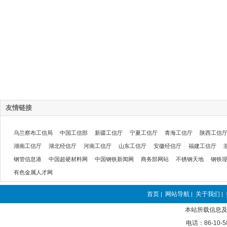
友情链接
乌兰察布工信局
中国工信部
新疆工信厅
宁夏工信厅
青海工信厅
陕西工信
湖南工信厅
湖北经信厅
河南工信厅
山东工信厅
安徽经信厅
福建工信厅
钢管信息港
中国超硬材料网
中国钢铁新闻网
商务部网站
不锈钢天地
钢铁
有色金属人才网
首页
网站导航
关于我们
|
|
|
本站所载信息及
电话：86-10-5