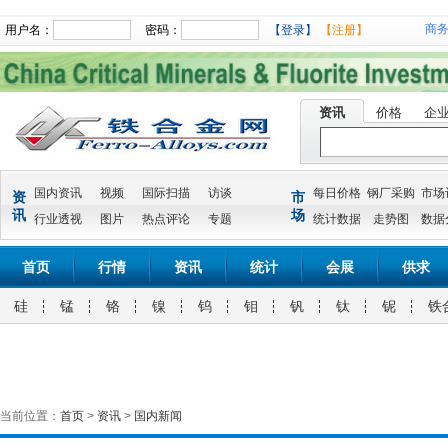
商
用户名：
密码：
【登录】
【注册】
资讯
价格
企
国内资讯
视频
国际扫描
访谈
每日价格
钢厂采购
市场
资
市
讯
场
行业透视
图片
热点评论
专题
统计数据
走势图
数据
首页
行情
资讯
统计
会展
供求
硅
锰
铬
镍
钨
钼
钒
钛
铌
铁
当前位置：
首页
>
资讯
>
国内新闻