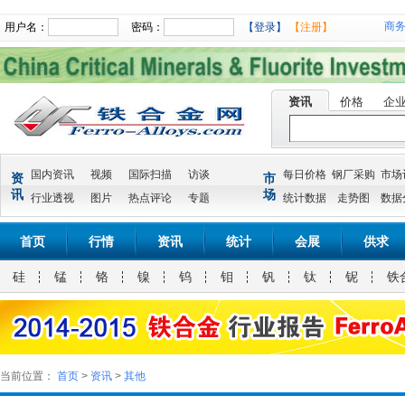
商
用户名：
密码：
【登录】
【注册】
资讯
价格
企
国内资讯
视频
国际扫描
访谈
每日价格
钢厂采购
市场
资
市
讯
场
行业透视
图片
热点评论
专题
统计数据
走势图
数据
首页
行情
资讯
统计
会展
供求
硅
锰
铬
镍
钨
钼
钒
钛
铌
铁
当前位置：
首页
>
资讯
>
其他