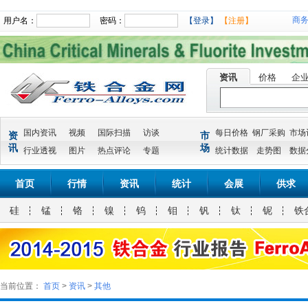
商
用户名：
密码：
【登录】
【注册】
资讯
价格
企
国内资讯
视频
国际扫描
访谈
每日价格
钢厂采购
市场
资
市
讯
场
行业透视
图片
热点评论
专题
统计数据
走势图
数据
首页
行情
资讯
统计
会展
供求
硅
锰
铬
镍
钨
钼
钒
钛
铌
铁
当前位置：
首页
>
资讯
>
其他