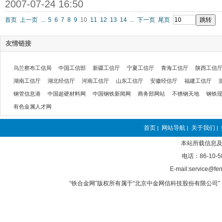
2007-07-24 16:50
首页
上一页
...
5
6
7
8
9
10
11
12
13
14
...
下一页
尾页
友情链接
乌兰察布工信局
中国工信部
新疆工信厅
宁夏工信厅
青海工信厅
陕西工信
湖南工信厅
湖北经信厅
河南工信厅
山东工信厅
安徽经信厅
福建工信厅
钢管信息港
中国超硬材料网
中国钢铁新闻网
商务部网站
不锈钢天地
钢铁
有色金属人才网
首页
网站导航
关于我们
|
|
|
本站所载信息及
电话：86-10-5
E-mail:service@fer
“铁合金网”版权所有属于“北京中金网信科技股份有限公司” 