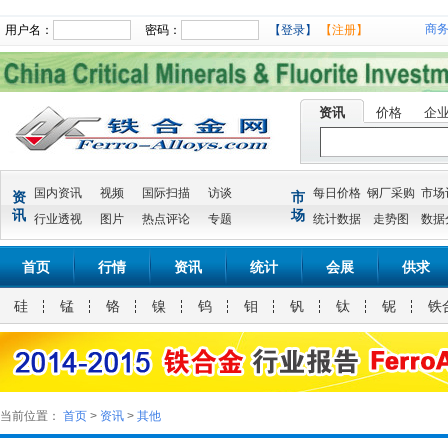
商
用户名：
密码：
【登录】
【注册】
资讯
价格
企
国内资讯
视频
国际扫描
访谈
每日价格
钢厂采购
市场
资
市
讯
场
行业透视
图片
热点评论
专题
统计数据
走势图
数据
首页
行情
资讯
统计
会展
供求
硅
锰
铬
镍
钨
钼
钒
钛
铌
铁
当前位置：
首页
>
资讯
>
其他