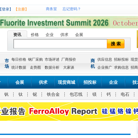
商务室
忘记密码？
【登录】
【注册】
资讯
价格
企业
供求
会展
搜 索
每日价格
钢厂采购
市场评述
厂商报价
供应信息
招标投标
现货
市
商
场
机
统计数据
走势图
数据分析
大家谈
企业推广
求购信息
招商
计
会展
供求
现货商城
招投标
企业
技
钒
钛
铌
铁合金
包芯线
镁
钙
电石