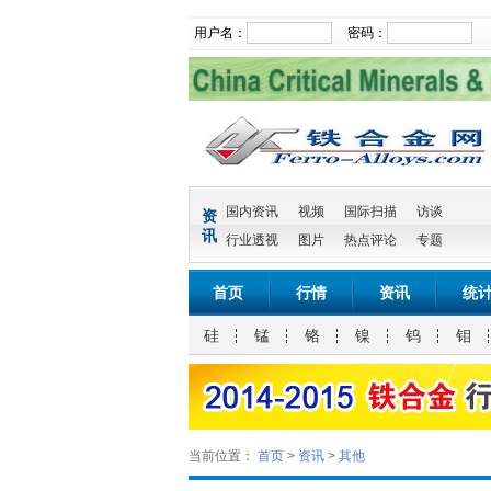
用户名：
密码：
国内资讯
视频
国际扫描
访谈
资
讯
行业透视
图片
热点评论
专题
首页
行情
资讯
统
硅
锰
铬
镍
钨
钼
当前位置：
首页
>
资讯
>
其他