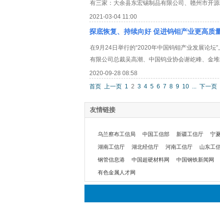
有三家：大余县东宏锡制品有限公司、赣州市开源
2021-03-04 11:00
探底恢复、持续向好 促进钨钼产业更高质
在9月24日举行的“2020年中国钨钼产业发展
有限公司总裁吴高潮、中国钨业协会谢屹峰、金堆
2020-09-28 08:58
首页
上一页
1
2
3
4
5
6
7
8
9
10
...
下一页
友情链接
乌兰察布工信局
中国工信部
新疆工信厅
宁
湖南工信厅
湖北经信厅
河南工信厅
山东工
钢管信息港
中国超硬材料网
中国钢铁新闻网
有色金属人才网