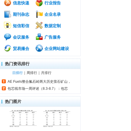
信息快递
行业报告
期刊杂志
企业名录
短信彩信
数据定制
会议服务
广告服务
贸易撮合
企业网站建设
热门资讯排行
日排行
|
周排行
|
月排行
AE Fuels整合氟石岭两大历史萤石矿山，
包芯线市场一周评述（8.3-8.7）：包芯
热门图片