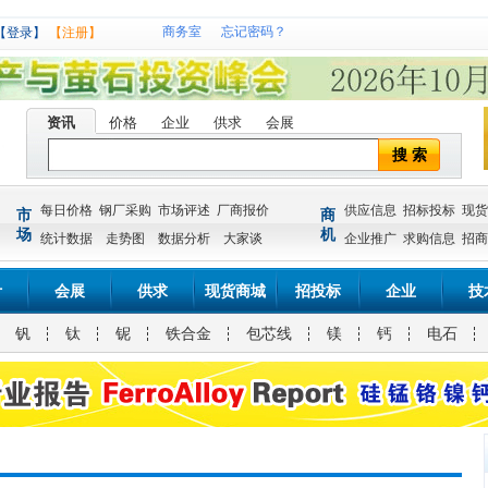
商务室
忘记密码？
【登录】
【注册】
资讯
价格
企业
供求
会展
搜 索
每日价格
钢厂采购
市场评述
厂商报价
供应信息
招标投标
现货
市
商
场
机
统计数据
走势图
数据分析
大家谈
企业推广
求购信息
招商
计
会展
供求
现货商城
招投标
企业
技
钒
钛
铌
铁合金
包芯线
镁
钙
电石