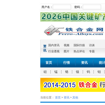
用户名：
密码：
国内资讯
视频
国际扫描
访谈
资
讯
行业透视
图片
热点评论
专题
首页
行情
资讯
统
硅
锰
铬
镍
钨
钼
当前位置：
首页
>
资讯
>
其他