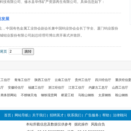
科技有限公司、修水县华伟矿产资源再生有限公司。具体信息如下：
量发展
论坛”上，中国有色金属工业协会副会长兼中国钨业协会会长丁学全、厦门钨业股份
城钼业股份有限公司副总经理司博出席开幕式并致辞。
尾页
夏工信厅
青海工信厅
陕西工信厅
云南工信厅
贵州工信厅
四川经信厅
重庆经信
信厅
安徽经信厅
福建工信厅
浙江经信厅
江苏工信厅
内蒙古工息厅
山西工信厅
商务部网站
不锈钢天地
钢铁现货网
桥梁工程
马鞍山钢铁
太原钢铁
鞍山钢铁
首页
网站导航
关于我们
招聘英才
联系我们
广告服务
帮助
法律顾问
|
|
|
|
|
|
|
本站所载信息及数据仅供参考 据此操作 风险自负