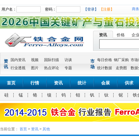
商
用户名：
密码：
【登录】
【注册】
资讯
价格
企
国内资讯
视频
国际扫描
访谈
每日价格
钢厂采购
市场
资
市
讯
场
行业透视
图片
热点评论
专题
统计数据
走势图
数据
首页
行情
资讯
统计
会展
供求
硅
锰
铬
镍
钨
钼
钒
钛
铌
铁
当前位置：
首页
>
资讯
>
其他