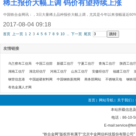
稀土报价大幅上调 钨价有望持续上涨
中国铁合金网讯：，3日大量稀土品种报价大幅上调，尤其是今年以来涨幅逼近60
2017-08-04 09:18
首页
上一页
1
2
3
4
5
6
7
8
9
10
...
下一页
尾页
友情链接
乌兰察布工信局
中国工信部
新疆工信厅
宁夏工信厅
青海工信厅
陕西工信
湖南工信厅
湖北经信厅
河南工信厅
山东工信厅
安徽经信厅
福建工信厅
钢管信息港
中国超硬材料网
中国钢铁新闻网
商务部网站
不锈钢天地
钢铁
有色金属人才网
首页
网站导航
关于我们
|
|
|
本站所载信息及
电话：86-10-5
E-mail:service@fer
“铁合金网”版权所有属于“北京中金网信科技股份有限公司” 