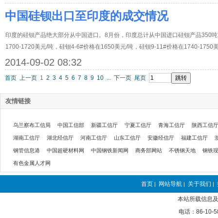
中国硅钡出口至印度的成交情况
印度的硅钡产品绝大部分从中国进口。8月份，印度总计从中国进口硅钡产品350吨左右
1700-1720美元/吨，硅钡4-6#价格在1650美元/吨，硅钡9-11#价格在1740-1750
2014-09-02 08:32
首页
上一页
1
2
3
4
5
6
7
8
9
10
...
下一页
尾页
友情链接
乌兰察布工信局
中国工信部
新疆工信厅
宁夏工信厅
青海工信厅
陕西工信
湖南工信厅
湖北经信厅
河南工信厅
山东工信厅
安徽经信厅
福建工信厅
钢管信息港
中国超硬材料网
中国钢铁新闻网
商务部网站
不锈钢天地
钢铁
有色金属人才网
首页
网站导航
关于我们
|
|
|
本站所载信息及
电话：86-10-5