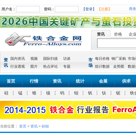
商
用户名：
密码：
【登录】
【注册】
资讯
价格
企
国内资讯
视频
国际扫描
访谈
每日价格
钢厂采购
市场
资
市
讯
场
行业透视
图片
热点评论
专题
统计数据
走势图
数据
首页
行情
资讯
统计
会展
供求
硅
锰
铬
镍
钨
钼
钒
钛
铌
铁
当前位置：
首页
>
资讯
>
硅钡