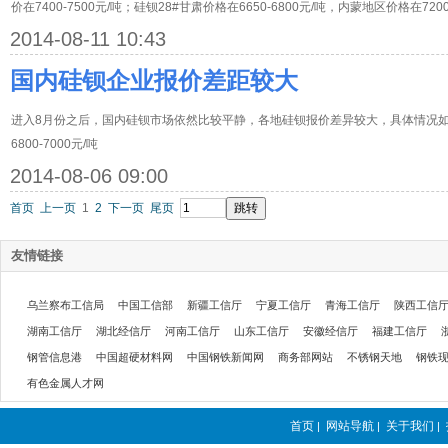
价在7400-7500元/吨；硅钡28#甘肃价格在6650-6800元/吨，内蒙地区价格在7200
2014-08-11 10:43
国内硅钡企业报价差距较大
进入8月份之后，国内硅钡市场依然比较平静，各地硅钡报价差异较大，具体情况如
6800-7000元/吨
2014-08-06 09:00
首页
上一页
1
2
下一页
尾页
友情链接
乌兰察布工信局
中国工信部
新疆工信厅
宁夏工信厅
青海工信厅
陕西工信
湖南工信厅
湖北经信厅
河南工信厅
山东工信厅
安徽经信厅
福建工信厅
钢管信息港
中国超硬材料网
中国钢铁新闻网
商务部网站
不锈钢天地
钢铁
有色金属人才网
首页
网站导航
关于我们
|
|
|