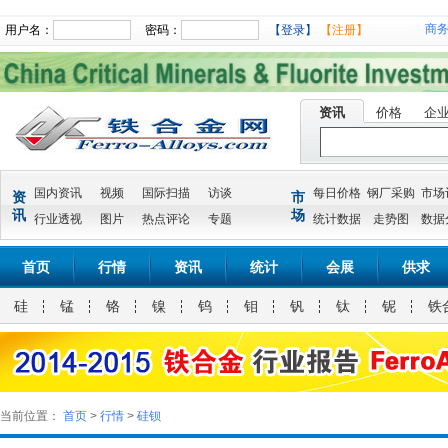
商
用户名：
密码：
【登录】
【注册】
资讯
价格
企
国内资讯
视频
国际扫描
访谈
每日价格
钢厂采购
市场
资
市
讯
场
行业透视
图片
热点评论
专题
统计数据
走势图
数据
首页
行情
资讯
统计
会展
供求
硅
锰
铬
镍
钨
钼
钒
钛
铌
铁
当前位置：
首页
>
行情
>
硅钡