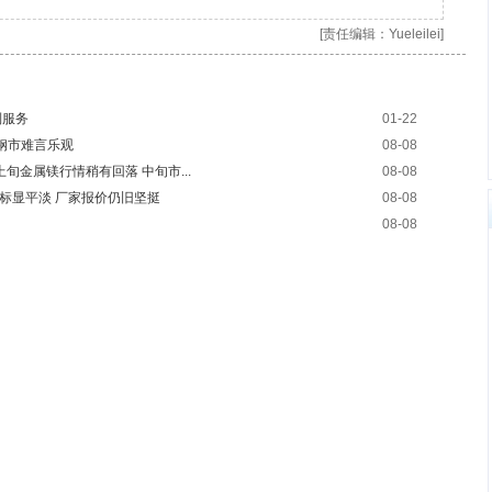
[责任编辑：Yueleilei]
制服务
01-22
钢市难言乐观
08-08
月上旬金属镁行情稍有回落 中旬市...
08-08
铁招标显平淡 厂家报价仍旧坚挺
08-08
08-08