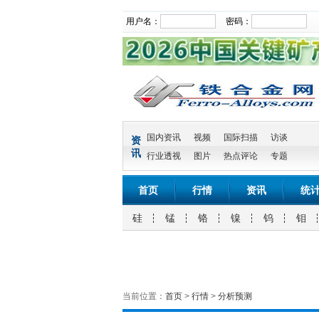
用户名：
密码：
国内资讯
视频
国际扫描
访谈
资
讯
行业透视
图片
热点评论
专题
首页
行情
资讯
统
硅
锰
铬
镍
钨
钼
当前位置：
首页
>
行情
>
分析预测