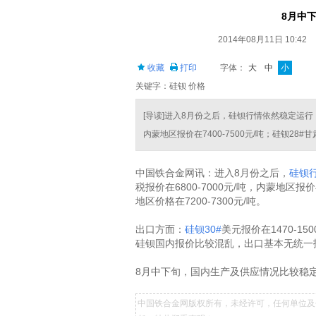
8月中
2014年08月11日 10:42
收藏
打印
字体：
大
中
小
关键字：硅钡 价格
[导读]进入8月份之后，硅钡行情依然稳定运行，
内蒙地区报价在7400-7500元/吨；硅钡28#甘肃
中国铁合金网讯：进入8月份之后，
硅钡
税报价在6800-7000元/吨，内蒙地区报价在
地区价格在7200-7300元/吨。
出口方面：
硅钡30#
美元报价在1470-150
硅钡国内报价比较混乱，出口基本无统一
8月中下旬，国内生产及供应情况比较稳
中国铁合金网版权所有，未经许可，任何单位及