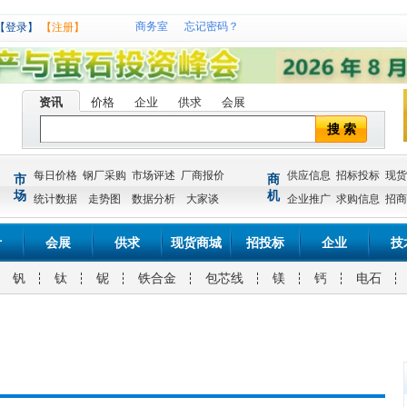
商务室
忘记密码？
【登录】
【注册】
资讯
价格
企业
供求
会展
搜 索
每日价格
钢厂采购
市场评述
厂商报价
供应信息
招标投标
现货
市
商
场
机
统计数据
走势图
数据分析
大家谈
企业推广
求购信息
招商
计
会展
供求
现货商城
招投标
企业
技
钒
钛
铌
铁合金
包芯线
镁
钙
电石