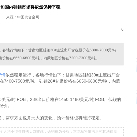
下旬国内硅钡市场将依然保持平稳
来源：中国铁合金网
0
各地行情如下：甘肃地区硅钡30#主流出厂含税报价在6800-7000元/吨，
价格在6650-6800元/吨，内蒙地区价格在7200-7300元/吨。
行情
依然稳定运行，各地行情如下：甘肃地区硅钡30#主流出厂含
7400-7500元/吨；硅钡28#甘肃价格在6650-6800元/吨，内蒙
0美元/吨 FOB，28#出口价格在1450-1480美元/吨 FOB。低钡的
报价。
定，需求方面也并无大的变化，预计价格也将维持稳定。
个人均不得擅自拷贝或转载，否则视为侵权，本网站将依法追究其法律责