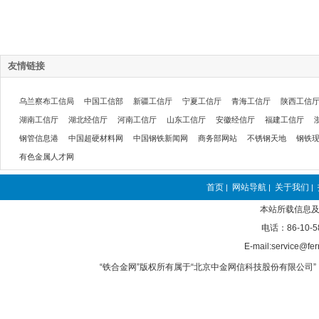
友情链接
乌兰察布工信局
中国工信部
新疆工信厅
宁夏工信厅
青海工信厅
陕西工信
湖南工信厅
湖北经信厅
河南工信厅
山东工信厅
安徽经信厅
福建工信厅
钢管信息港
中国超硬材料网
中国钢铁新闻网
商务部网站
不锈钢天地
钢铁
有色金属人才网
首页
网站导航
关于我们
|
|
|
本站所载信息及
电话：86-10-5
E-mail:service@fer
“铁合金网”版权所有属于“北京中金网信科技股份有限公司” 