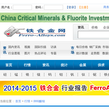
商
用户名：
密码：
【登录】
【注册】
资讯
价格
企
国内资讯
视频
国际扫描
访谈
每日价格
钢厂采购
市场
资
市
讯
场
行业透视
图片
热点评论
专题
统计数据
走势图
数据
首页
行情
资讯
统计
会展
供求
硅
锰
铬
镍
钨
钼
钒
钛
铌
铁
当前位置：
首页
>
行情
>
仲钨酸铵