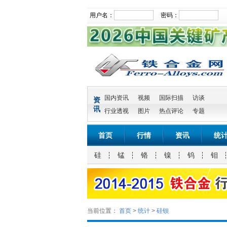
用户名：
密码：
国内资讯
视频
国际扫描
访谈
资
讯
行业透视
图片
热点评论
专题
首页
行情
资讯
统
硅
锰
铬
镍
钨
钼
当前位置：
首页
>
统计
>
硅钡