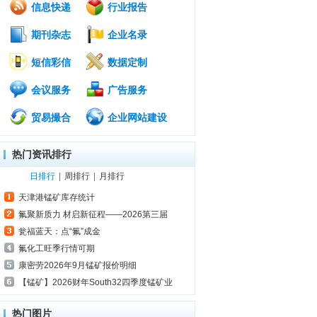
信息快递
行业报告
期刊杂志
企业名录
短信彩信
数据定制
会议服务
广告服务
贸易撮合
企业网站建设
热门资讯排行
日排行
|
周排行
|
月排行
天津港锰矿库存统计
氟聚新质力 材启新征程——2026第三届
瓮福蓝天：点“氟”成金
氟化工旺季行情可期
康密劳2026年9月锰矿报价明细
【锰矿】2026财年South32四季度锰矿业
热门图片