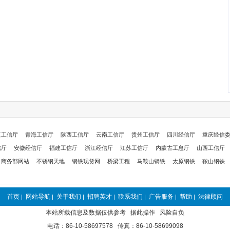
夏工信厅
青海工信厅
陕西工信厅
云南工信厅
贵州工信厅
四川经信厅
重庆经信
信厅
安徽经信厅
福建工信厅
浙江经信厅
江苏工信厅
内蒙古工息厅
山西工信厅
商务部网站
不锈钢天地
钢铁现货网
桥梁工程
马鞍山钢铁
太原钢铁
鞍山钢铁
首页
网站导航
关于我们
招聘英才
联系我们
广告服务
帮助
法律顾问
|
|
|
|
|
|
|
本站所载信息及数据仅供参考 据此操作 风险自负
电话：86-10-58697578 传真：86-10-58699098