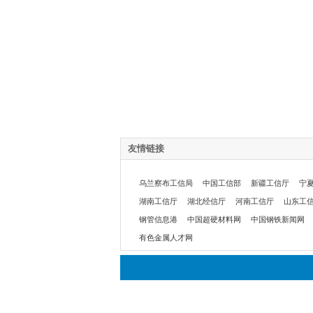
友情链接
乌兰察布工信局
中国工信部
新疆工信厅
宁
湖南工信厅
湖北经信厅
河南工信厅
山东工
钢管信息港
中国超硬材料网
中国钢铁新闻网
有色金属人才网