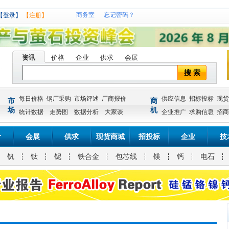
商务室
忘记密码？
【登录】
【注册】
资讯
价格
企业
供求
会展
搜 索
每日价格
钢厂采购
市场评述
厂商报价
供应信息
招标投标
现货
市
商
场
机
统计数据
走势图
数据分析
大家谈
企业推广
求购信息
招商
计
会展
供求
现货商城
招投标
企业
技
钒
钛
铌
铁合金
包芯线
镁
钙
电石