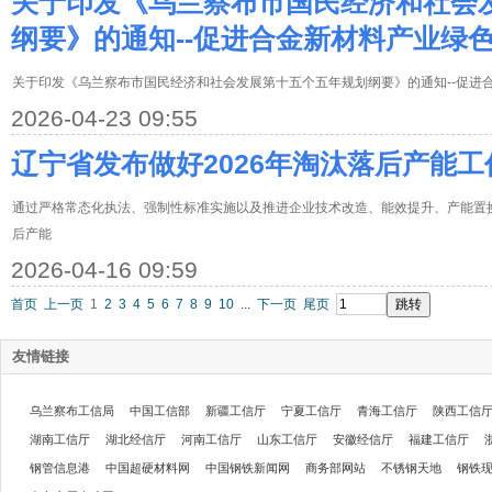
关于印发《乌兰察布市国民经济和社会
纲要》的通知--促进合金新材料产业绿
关于印发《乌兰察布市国民经济和社会发展第十五个五年规划纲要》的通知--促进
2026-04-23 09:55
辽宁省发布做好2026年淘汰落后产能
通过严格常态化执法、强制性标准实施以及推进企业技术改造、能效提升、产能置
后产能
2026-04-16 09:59
首页
上一页
1
2
3
4
5
6
7
8
9
10
...
下一页
尾页
友情链接
乌兰察布工信局
中国工信部
新疆工信厅
宁夏工信厅
青海工信厅
陕西工信
湖南工信厅
湖北经信厅
河南工信厅
山东工信厅
安徽经信厅
福建工信厅
钢管信息港
中国超硬材料网
中国钢铁新闻网
商务部网站
不锈钢天地
钢铁