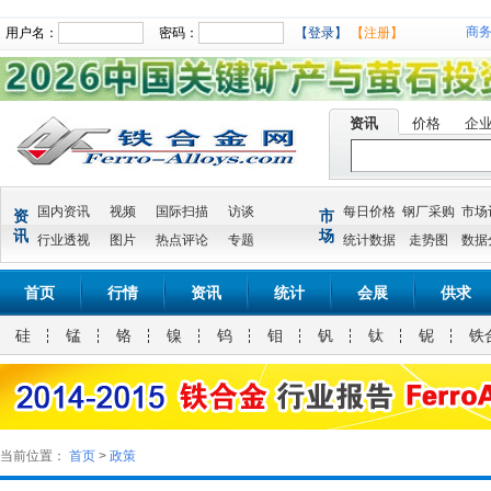
商
用户名：
密码：
【登录】
【注册】
资讯
价格
企
国内资讯
视频
国际扫描
访谈
每日价格
钢厂采购
市场
资
市
讯
场
行业透视
图片
热点评论
专题
统计数据
走势图
数据
首页
行情
资讯
统计
会展
供求
硅
锰
铬
镍
钨
钼
钒
钛
铌
铁
当前位置：
首页
>
政策