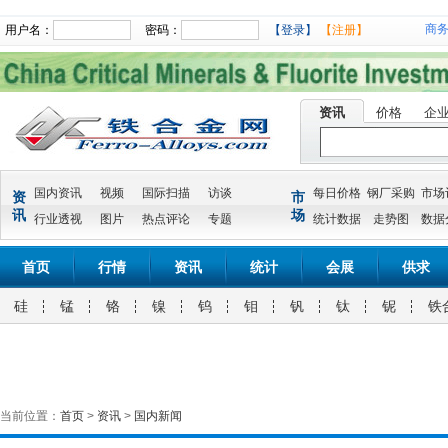
商
用户名：
密码：
【登录】
【注册】
资讯
价格
企
国内资讯
视频
国际扫描
访谈
每日价格
钢厂采购
市场
资
市
讯
场
行业透视
图片
热点评论
专题
统计数据
走势图
数据
首页
行情
资讯
统计
会展
供求
硅
锰
铬
镍
钨
钼
钒
钛
铌
铁
当前位置：
首页
>
资讯
>
国内新闻