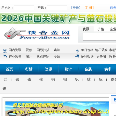
商
用户名：
密码：
【登录】
【注册】
资讯
价格
企
国内资讯
视频
国际扫描
访谈
每日价格
钢厂采购
市场
资
市
讯
场
行业透视
图片
热点评论
专题
统计数据
走势图
数据
首页
行情
资讯
统计
会展
供求
硅
锰
铬
镍
钨
钼
钒
钛
铌
铁
钽