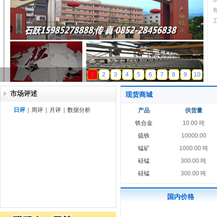
天磁锰业
1
2
3
4
5
6
7
8
9
10
市场评述
现货商城
日评
|
周评
|
月评
|
数据分析
产品
供货量
铁合金
10.00 吨
硫铁
10000.00
锰矿
1000.00 吨
硅锰
300.00 吨
硅锰
300.00 吨
国内价格