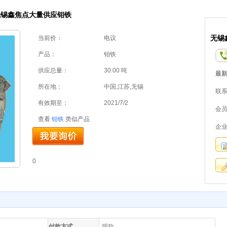
无锡鑫焦点大量供应钼铁
无锡
当前价：
电议
产品：
钼铁
供应总量：
30.00 吨
最
所在地：
中国,江苏,无锡
联
有效期至：
2021/7/2
会
查看
钼铁
类似产品
企
0
付款方式
现款