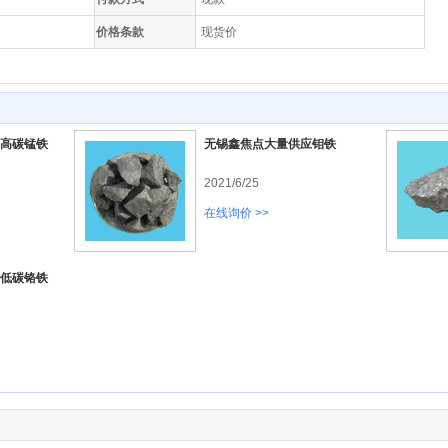
价格条款
现货价
高碳锰铁
无锡鑫焦点大量供应钼铁
2021/6/25
在线询价 >>
低碳铬铁