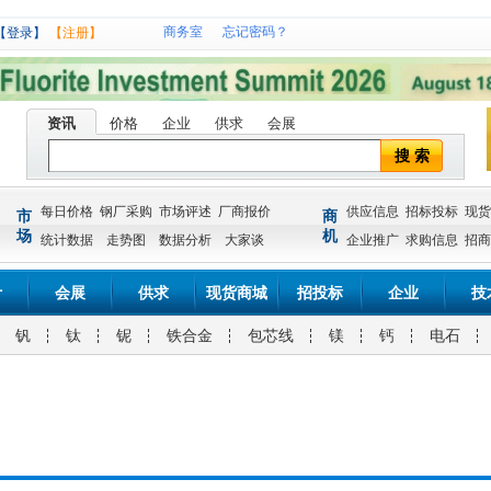
商务室
忘记密码？
【登录】
【注册】
资讯
价格
企业
供求
会展
搜 索
每日价格
钢厂采购
市场评述
厂商报价
供应信息
招标投标
现货
市
商
场
机
统计数据
走势图
数据分析
大家谈
企业推广
求购信息
招商
计
会展
供求
现货商城
招投标
企业
技
钒
钛
铌
铁合金
包芯线
镁
钙
电石