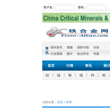
用户名：
密码：
国内资讯
视频
国际扫描
访谈
资
讯
行业透视
图片
热点评论
专题
首页
行情
资讯
统
硅
锰
铬
镍
钨
钼
当前位置：
首页
>
供求