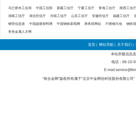
乌兰察布工信局
中国工信部
新疆工信厅
宁夏工信厅
青海工信厅
陕西工信
湖南工信厅
湖北经信厅
河南工信厅
山东工信厅
安徽经信厅
福建工信厅
钢管信息港
中国超硬材料网
中国钢铁新闻网
商务部网站
不锈钢天地
钢铁
有色金属人才网
首页
网站导航
关于我们
|
|
|
本站所载信息及
电话：86-10-5
E-mail:service@fer
“铁合金网”版权所有属于“北京中金网信科技股份有限公司” 