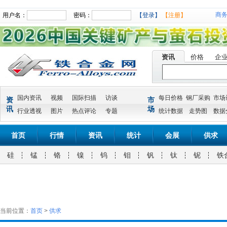
商
用户名：
密码：
【登录】
【注册】
资讯
价格
企
国内资讯
视频
国际扫描
访谈
每日价格
钢厂采购
市场
资
市
讯
场
行业透视
图片
热点评论
专题
统计数据
走势图
数据
首页
行情
资讯
统计
会展
供求
硅
锰
铬
镍
钨
钼
钒
钛
铌
铁
当前位置：
首页
>
供求