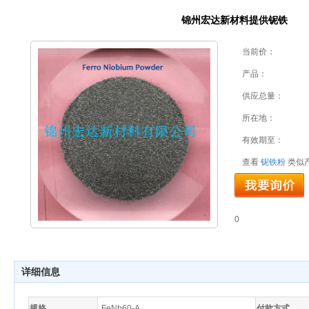
锦州宏达新材料提供铌铁
当前价：
产品：
供应总量：
所在地：
有效期至：
查看
铌铁粉
类似
0
详细信息
规格
FeNb60-A
付款方式