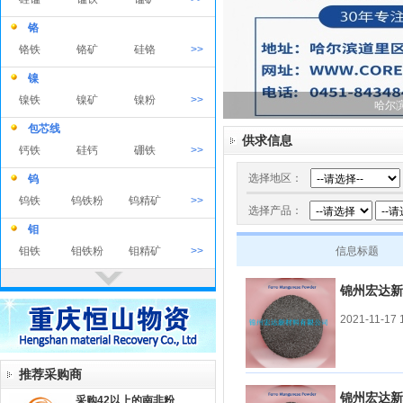
铬
铬铁
铬矿
硅铬
>>
镍
镍铁
镍矿
镍粉
>>
哈尔
包芯线
供求信息
钙铁
硅钙
硼铁
>>
选择地区：
钨
钨铁
钨铁粉
钨精矿
>>
选择产品：
钼
钼铁
钼铁粉
钼精矿
>>
信息标题
钒
锦州宏达新
钒铁
钒氮
钒渣
>>
2021-11-17 
钛
钛铁
钛精矿
钛铁粉
>>
推荐采购商
铌
锦州宏达新
采购42以上的南非粉
钽铌矿
铌铁粉
铌铁|钽铁
>>