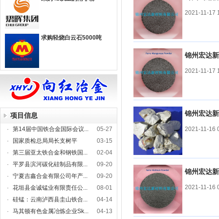
2021-11-17 
镁
镁锭
镁粉
镁合金
求购轻烧白云石5000吨
其他合金
硼铁
磷铁
硫铁
>>
锦州宏达新
相关行业
2021-11-17 
金属
钢铁
焦炭
>>
碳化钙(电石)
碳化钙(电
锦州宏达新
项目信息
石)
铁合金
·
第14届中国铁合金国际会议...
05-27
2021-11-16 
铁合金
·
国家质检总局局长支树平
03-15
钽
·
第三届亚太铁合金和钢铁国...
02-04
钽
·
平罗县滨河碳化硅制品有限...
09-20
锦州宏达新
·
宁夏吉鑫合金有限公司年产...
09-20
金属钙
2021-11-16 
·
花垣县金诚锰业有限责任公...
08-01
还原钙-粗
电解钙 钙
电解钙 钙
>>
·
硅锰：云南泸西县圭山铁合...
04-14
钙
块
粒
锂
·
马其顿有色金属冶炼企业Sk...
04-13
碳酸锂
锂电池
氢氧化锂