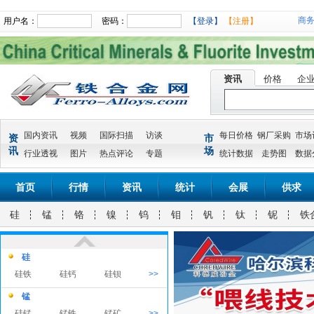
商
用户名：
密码：
【登录】
【注册】
资讯
价格
企
铁合金
铁合金
国内资讯
视频
国际扫描
访谈
每日价格
钢厂采购
市场
资
市
钽
讯
场
行业透视
图片
热点评论
专题
统计数据
走势图
数据
钽
金属钙
首页
行情
资讯
统计
会展
供求
还原钙-粗
电解钙 钙
电解钙 钙
>>
钙
块
粒
硅
锰
铬
镍
钨
钼
钒
钛
铌
铁
锂
碳酸锂
锂电池
氢氧化锂
硅
硅铁
硅钙
硅钡
>>
锰
硅锰
锰铁
锰矿
>>