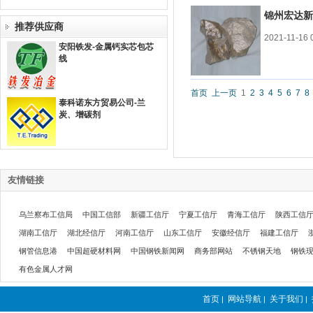
锦州宏达新
硅
推荐供应商
2021-11-16 
硅铁
硅钙
硅钡
>>
安阳铁发-金属钙实芯包芯
线
锰
硅锰
锰铁
锰矿
>>
首页
上一页
1
2
3
4
5
6
7
8
铬
泰科诺东方贸易公司-兰
炭、增碳剂
铬铁
铬矿
硅铬
>>
镍
镍铁
镍矿
镍粉
>>
包芯线
友情链接
钙铁
硅钙
硼铁
>>
乌兰察布工信局
中国工信部
新疆工信厅
宁夏工信厅
青海工信厅
陕西工信
钨
湖南工信厅
湖北经信厅
河南工信厅
山东工信厅
安徽经信厅
福建工信厅
钨铁
钨铁粉
钨精矿
>>
钢管信息港
中国超硬材料网
中国钢铁新闻网
商务部网站
不锈钢天地
钢铁
钼
有色金属人才网
钼铁
钼铁粉
钼精矿
>>
首页
网站导航
关于我们
|
|
|