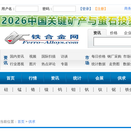
商
用户名：
密码：
【登录】
【注册】
资讯
价格
企
国内资讯
视频
国际扫描
访谈
每日价格
钢厂采购
市场
资
市
讯
场
行业透视
图片
热点评论
专题
统计数据
走势图
数据
首页
行情
资讯
统计
会展
供求
硅
锰
铬
镍
钨
钼
钒
钛
铌
铁
当前位置：
首页
>
供求