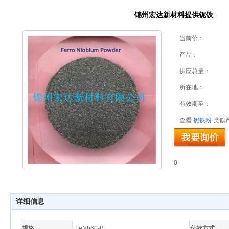
锦州宏达新材料提供铌铁
当前价：
产品：
供应总量：
所在地：
有效期至：
查看
铌铁粉
类似
0
详细信息
规格
FeNb60-B
付款方式