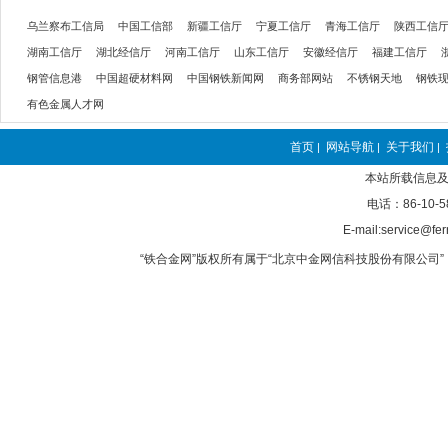
乌兰察布工信局
中国工信部
新疆工信厅
宁夏工信厅
青海工信厅
陕西工信
湖南工信厅
湖北经信厅
河南工信厅
山东工信厅
安徽经信厅
福建工信厅
钢管信息港
中国超硬材料网
中国钢铁新闻网
商务部网站
不锈钢天地
钢铁
有色金属人才网
首页
网站导航
关于我们
|
|
|
本站所载信息及
电话：86-10-5
E-mail:service@fer
“铁合金网”版权所有属于“北京中金网信科技股份有限公司” 